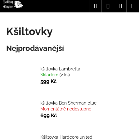
K
Přejít
Hledat
Nákup
M
Přihlášení
na
o
obsah
Zpět
Zpět
košík
š
í
Kšiltovky
C
k
o
Nejprodávanější
p
o
t
kšiltovka Lambretta
ř
Skladem
(2 ks)
e
599 Kč
b
u
kšiltovka Ben Sherman blue
j
Momentálně nedostupné
e
699 Kč
t
e
n
Kšiltovka Hardcore united