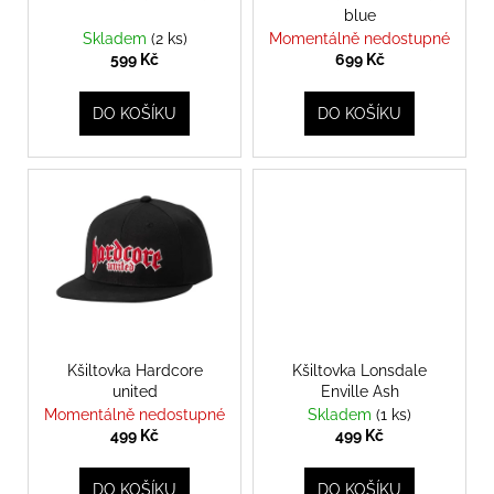
č
blue
d
u
Skladem
(2 ks)
Momentálně nedostupné
j
u
599 Kč
699 Kč
e
k
m
t
DO KOŠÍKU
DO KOŠÍKU
e
ů
TKANIČKY
DR.
MARTENS
ŽLUTÉ
KULATÉ
90CM
129
Kč
Kšiltovka Hardcore
Kšiltovka Lonsdale
united
Enville Ash
Momentálně nedostupné
Skladem
(1 ks)
499 Kč
499 Kč
DO KOŠÍKU
DO KOŠÍKU