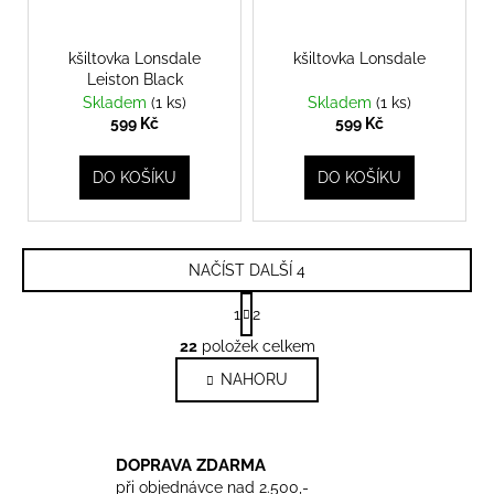
kšiltovka Lonsdale
kšiltovka Lonsdale
Leiston Black
Skladem
(1 ks)
Skladem
(1 ks)
599 Kč
599 Kč
DO KOŠÍKU
DO KOŠÍKU
NAČÍST DALŠÍ 4
S
1
2
t
O
r
22
položek celkem
v
á
NAHORU
l
n
k
á
o
d
v
a
DOPRAVA ZDARMA
á
c
při objednávce nad 2.500,-
n