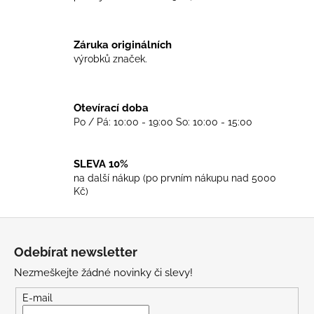
í
í
p
r
Záruka originálních
v
výrobků značek.
k
y
v
Otevírací doba
ý
Po / Pá: 10:00 - 19:00 So: 10:00 - 15:00
p
i
s
SLEVA 10%
u
na další nákup (po prvním nákupu nad 5000
Kč)
Z
á
Odebírat newsletter
p
Nezmeškejte žádné novinky či slevy!
a
t
E-mail