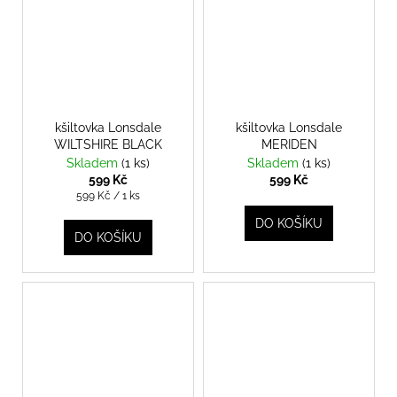
kšiltovka Lonsdale
kšiltovka Lonsdale
WILTSHIRE BLACK
MERIDEN
Skladem
(1 ks)
Skladem
(1 ks)
599 Kč
599 Kč
Měrná
599 Kč / 1 ks
cena:
DO KOŠÍKU
DO KOŠÍKU