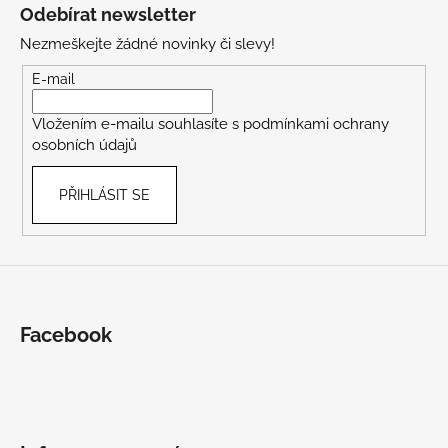
á
Odebírat newsletter
p
Nezmeškejte žádné novinky či slevy!
a
t
E-mail
í
Vložením e-mailu souhlasíte s
podmínkami ochrany
osobních údajů
PŘIHLÁSIT SE
Facebook