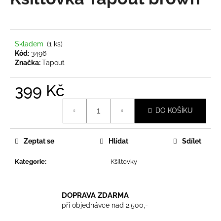
je
a
0,0
z
j
5
í
hvězdiček.
Skladem
(1 ks)
t
Kód:
3496
?
Značka:
Tapout
399 Kč
Měrná
DO KOŠÍKU
cena:
HLEDAT
Zeptat se
Hlídat
Sdílet
D
Kategorie
:
Kšiltovky
o
p
o
DOPRAVA ZDARMA
r
při objednávce nad 2.500,-
u