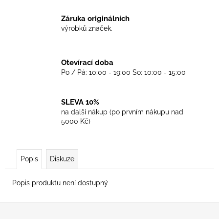
č
u
Záruka originálních
j
výrobků značek.
e
m
e
Otevírací doba
Po / Pá: 10:00 - 19:00 So: 10:00 - 15:00
TKANIČKY
DR.
MARTENS
SLEVA 10%
ŽLUTÉ
na další nákup (po prvním nákupu nad
KULATÉ
5000 Kč)
120CM
129
Kč
Popis
Diskuze
Popis produktu není dostupný
Z