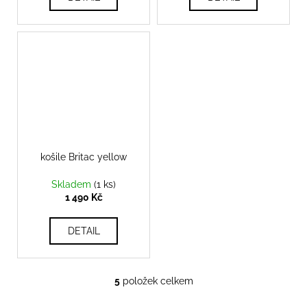
košile Britac yellow
Skladem
(1 ks)
1 490 Kč
DETAIL
5
položek celkem
O
v