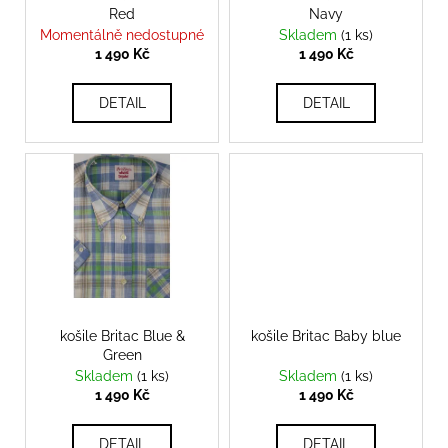
č
Red
Navy
d
u
Momentálně nedostupné
Skladem
(1 ks)
j
u
1 490 Kč
1 490 Kč
e
k
m
t
DETAIL
DETAIL
e
ů
TRIKO
COCKNEY
REJECT
-
WHITE
450
Kč
košile Britac Blue &
košile Britac Baby blue
Green
Skladem
(1 ks)
Skladem
(1 ks)
1 490 Kč
1 490 Kč
DETAIL
DETAIL