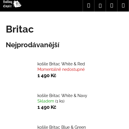
K
Přejít
Hledat
Nákup
M
Přihlášení
na
o
obsah
Zpět
Zpět
košík
š
í
Britac
C
k
o
Nejprodávanější
p
o
t
košile Britac White & Red
ř
Momentálně nedostupné
e
1 490 Kč
b
u
košile Britac White & Navy
j
Skladem
(1 ks)
e
1 490 Kč
t
e
n
košile Britac Blue & Green