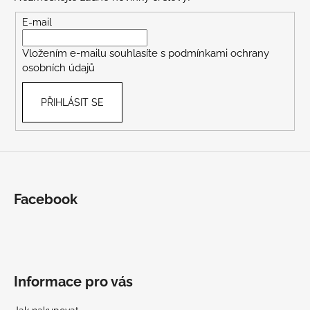
a
t
E-mail
í
Vložením e-mailu souhlasíte s
podmínkami ochrany
osobních údajů
PŘIHLÁSIT SE
Facebook
Informace pro vás