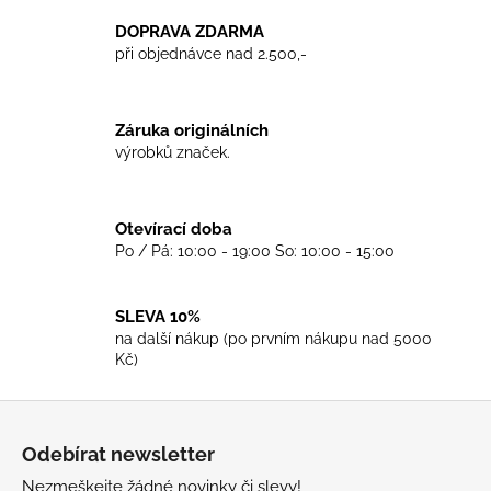
l
DOPRAVA ZDARMA
á
při objednávce nad 2.500,-
d
a
c
Záruka originálních
í
výrobků značek.
p
r
v
Otevírací doba
k
Po / Pá: 10:00 - 19:00 So: 10:00 - 15:00
y
v
ý
SLEVA 10%
p
na další nákup (po prvním nákupu nad 5000
i
Kč)
s
u
Z
á
Odebírat newsletter
p
Nezmeškejte žádné novinky či slevy!