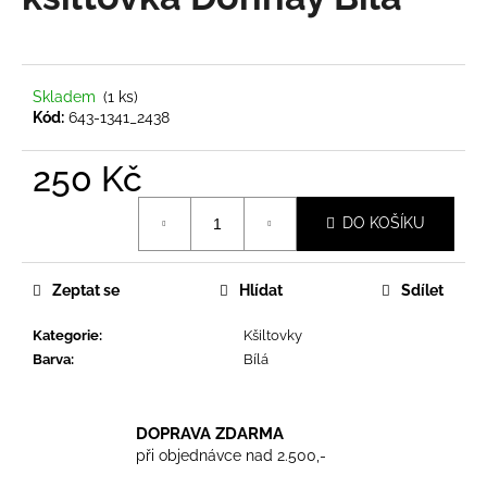
je
a
0,0
z
j
5
í
hvězdiček.
Skladem
(1 ks)
t
Kód:
643-1341_2438
?
250 Kč
Měrná
DO KOŠÍKU
cena:
HLEDAT
Zeptat se
Hlídat
Sdílet
Kategorie
:
Kšiltovky
D
Barva
:
Bílá
o
p
o
DOPRAVA ZDARMA
r
při objednávce nad 2.500,-
u