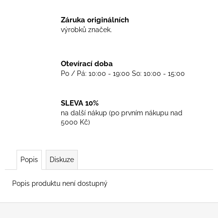
č
u
Záruka originálních
j
výrobků značek.
e
m
e
Otevírací doba
Po / Pá: 10:00 - 19:00 So: 10:00 - 15:00
TRIKO
COCKNEY
REJECT
SLEVA 10%
-
na další nákup (po prvním nákupu nad
OXBLOOD
5000 Kč)
499
Kč
Popis
Diskuze
Popis produktu není dostupný
Z