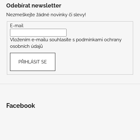
á
Odebírat newsletter
p
Nezmeškejte žádné novinky či slevy!
a
t
E-mail
í
Vložením e-mailu souhlasíte s
podmínkami ochrany
osobních údajů
PŘIHLÁSIT SE
Facebook