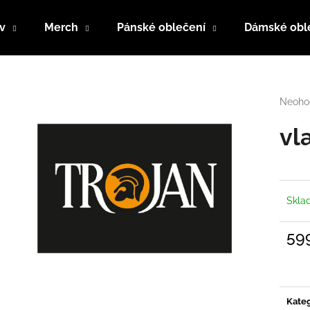
v
Merch
Pánské oblečení
Dámské obl
Co potřebujete najít?
Průmě
Neoho
hodno
produk
vl
HLEDAT
je
0,0
z
5
Doporučujeme
hvězdi
Skl
59
Měrn
cena:
Kateg