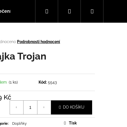
Hledat
Přihlášení
Nákupní
ečení
Doplňky
Hudba
košík
rné
dnoceno
Podrobnosti hodnocení
cení
tu
ajka Trojan
ček.
adem
(1 ks)
Kód:
5543
9 Kč
á
DO KOŠÍKU
Následující
Tisk
orie
:
Doplňky