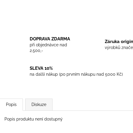
TRIKO COCKNEY REJECT - WHITE
TRIKO SKINHEA
450 Kč
450 Kč
DOPRAVA ZDARMA
Záruka origi
při objednávce nad
výrobků znače
2.500,-
SLEVA 10%
na další nákup (po prvním nákupu nad 5000 Kč)
Popis
Diskuze
Popis produktu není dostupný