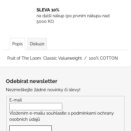
SLEVA 10%
na další nákup (po prvním nákupu nad
5000 Kč)
Popis
Diskuze
Fruit of The Loom Classic Valueweight / 100% COTTON
Z
á
Odebírat newsletter
p
Nezmeškejte žádné novinky či slevy!
a
t
E-mail
í
Vložením e-mailu souhlasíte s
podmínkami ochrany
osobních údajů