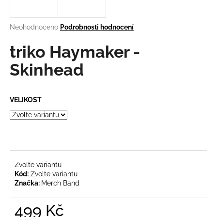
a
j
Průměrné
Neohodnoceno
Podrobnosti hodnocení
í
hodnocení
produktu
triko Haymaker -
t
je
?
0,0
Skinhead
z
5
hvězdiček.
VELIKOST
HLEDAT
D
o
Zvolte variantu
Kód:
Zvolte variantu
p
Značka:
Merch Band
o
r
499 Kč
u