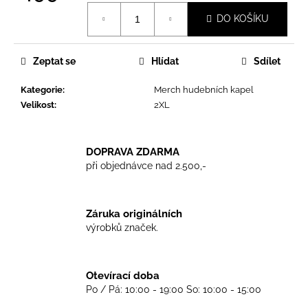
č
Měrná
u
DO KOŠÍKU
cena:
j
e
m
Zeptat se
Hlídat
Sdílet
e
Kategorie
:
Merch hudebních kapel
Velikost
:
2XL
TRIKO
GOOD
NIGHT
DOPRAVA ZDARMA
ANY
SIDE
při objednávce nad 2.500,-
-
BLACK
450
Záruka originálních
Kč
výrobků značek.
Otevírací doba
Po / Pá: 10:00 - 19:00 So: 10:00 - 15:00