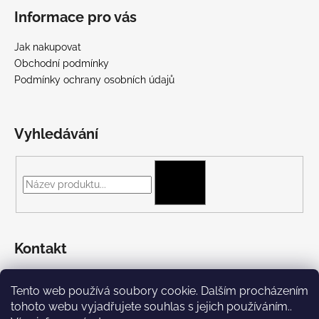
Informace pro vás
Jak nakupovat
Obchodní podmínky
Podmínky ochrany osobních údajů
Vyhledávání
HLEDAT
Kontakt
+420 775 697 782
Tento web používá soubory cookie. Dalším procházením
https://www.facebook.com/Streetpunk.cz
tohoto webu vyjadřujete souhlas s jejich používáním..