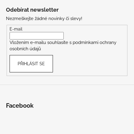
á
Odebírat newsletter
p
Nezmeškejte žádné novinky či slevy!
a
t
E-mail
í
Vložením e-mailu souhlasíte s
podmínkami ochrany
osobních údajů
PŘIHLÁSIT SE
Facebook