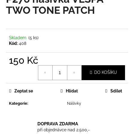
je
a
0,0
TWO TONE PATCH
z
j
5
í
hvězdiček.
t
?
Skladem
(5 ks)
Kód:
408
150 Kč
Měrná
HLEDAT
DO KOŠÍKU
cena:
Zeptat se
Hlídat
Sdílet
D
o
Kategorie
:
Nášivky
p
o
r
DOPRAVA ZDARMA
u
při objednávce nad 2.500,-