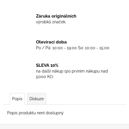
č
u
j
Záruka originálních
e
výrobků značek.
m
e
Otevírací doba
Po / Pá: 10:00 - 19:00 So: 10:00 - 15:00
TRIKO
GOOD
NIGHT
ANY
SLEVA 10%
SIDE
na další nákup (po prvním nákupu nad
-
5000 Kč)
WHITE
450
Kč
Popis
Diskuze
Popis produktu není dostupný
Z