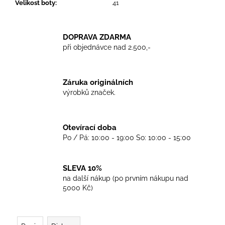
č
Velikost boty
:
41
u
j
e
DOPRAVA ZDARMA
m
při objednávce nad 2.500,-
e
Záruka originálních
TRIKO
výrobků značek.
GOOD
NIGHT
ANY
SIDE
Otevírací doba
-
WHITE
Po / Pá: 10:00 - 19:00 So: 10:00 - 15:00
450
Kč
SLEVA 10%
na další nákup (po prvním nákupu nad
5000 Kč)