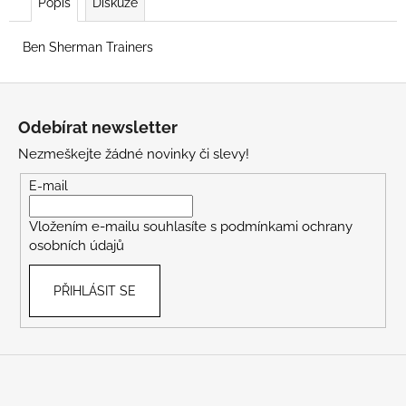
Popis
Diskuze
Ben Sherman Trainers
Z
á
Odebírat newsletter
p
Nezmeškejte žádné novinky či slevy!
a
t
E-mail
í
Vložením e-mailu souhlasíte s
podmínkami ochrany
osobních údajů
PŘIHLÁSIT SE