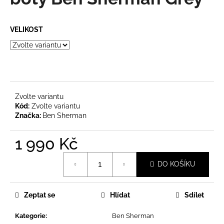
je
a
0,0
z
j
VELIKOST
5
í
hvězdiček.
t
?
Zvolte variantu
Kód:
Zvolte variantu
Značka:
Ben Sherman
HLEDAT
1 990 Kč
Měrná
D
DO KOŠÍKU
cena:
o
p
o
Zeptat se
Hlídat
Sdílet
r
u
Kategorie
:
Ben Sherman