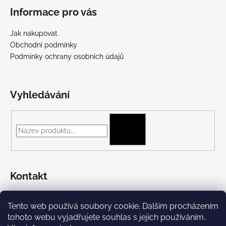
Informace pro vás
Jak nakupovat
Obchodní podmínky
Podmínky ochrany osobních údajů
Vyhledávání
HLEDAT
Kontakt
+420 775 697 782
Tento web používá soubory cookie. Dalším procházením
https://www.facebook.com/Streetpunk.cz
tohoto webu vyjadřujete souhlas s jejich používáním..