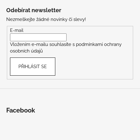
á
Odebírat newsletter
p
Nezmeškejte žádné novinky či slevy!
a
t
E-mail
í
Vložením e-mailu souhlasíte s
podmínkami ochrany
osobních údajů
PŘIHLÁSIT SE
Facebook