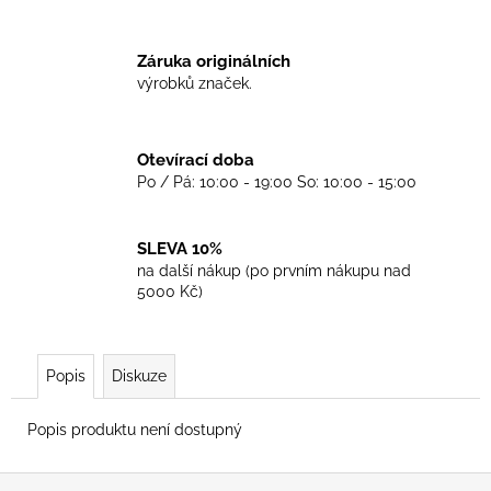
č
u
j
Záruka originálních
e
výrobků značek.
m
e
Otevírací doba
Po / Pá: 10:00 - 19:00 So: 10:00 - 15:00
TKANIČKY
DR.
MARTENS
ŽLUTÉ
SLEVA 10%
KULATÉ
na další nákup (po prvním nákupu nad
90CM
5000 Kč)
129
Kč
Popis
Diskuze
Popis produktu není dostupný
Z