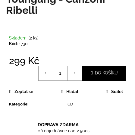
je
a
0,0
Ribelli
z
j
5
í
hvězdiček.
t
?
Skladem
(2 ks)
Kód:
1730
299 Kč
Měrná
HLEDAT
DO KOŠÍKU
cena:
Zeptat se
Hlídat
Sdílet
D
o
Kategorie
:
CD
p
o
r
DOPRAVA ZDARMA
u
při objednávce nad 2.500,-