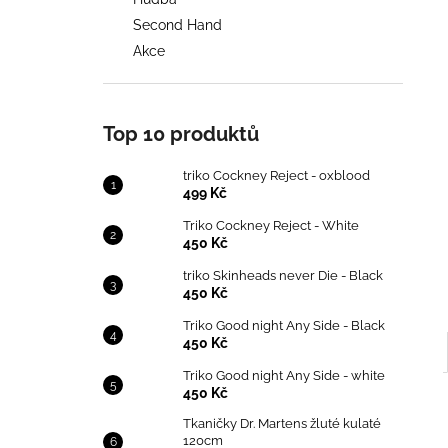
TRIKO COCKNEY REJECT - OXBLOOD
l
Second Hand
499 Kč
Akce
Top 10 produktů
triko Cockney Reject - oxblood
499 Kč
Triko Cockney Reject - White
450 Kč
triko Skinheads never Die - Black
450 Kč
Triko Good night Any Side - Black
450 Kč
Triko Good night Any Side - white
450 Kč
Tkaničky Dr. Martens žluté kulaté
120cm