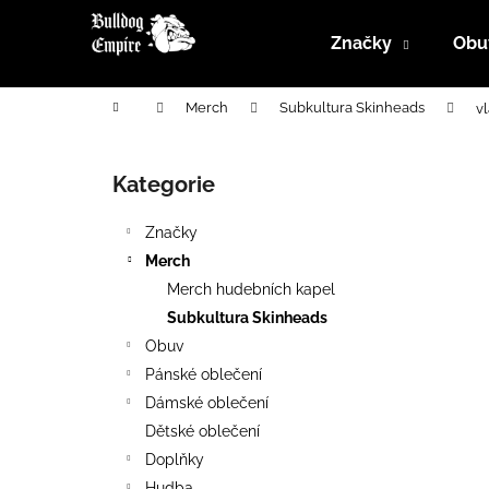
K
Přejít
na
o
Značky
Obu
obsah
Zpět
Zpět
š
do
do
í
Domů
Merch
Subkultura Skinheads
vl
k
obchodu
obchodu
P
o
Kategorie
Přeskočit
s
kategorie
t
Značky
r
Merch
a
Merch hudebních kapel
n
Subkultura Skinheads
n
Obuv
í
Pánské oblečení
p
Dámské oblečení
a
Dětské oblečení
n
Doplňky
e
Hudba