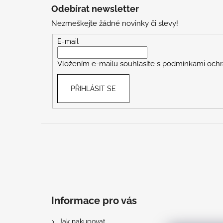
á
Odebírat newsletter
p
Nezmeškejte žádné novinky či slevy!
a
t
E-mail
í
Vložením e-mailu souhlasíte s
podmínkami ochr
PŘIHLÁSIT SE
Informace pro vás
Jak nakupovat