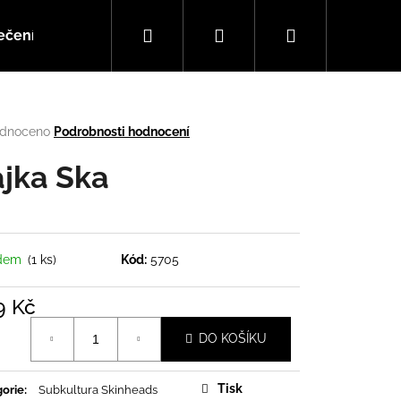
Hledat
Přihlášení
Nákupní
ečení
Doplňky
Hudba
košík
rné
dnoceno
Podrobnosti hodnocení
cení
tu
ajka Ska
ček.
adem
(1 ks)
Kód:
5705
9 Kč
á
DO KOŠÍKU
Následující
Tisk
orie
:
Subkultura Skinheads