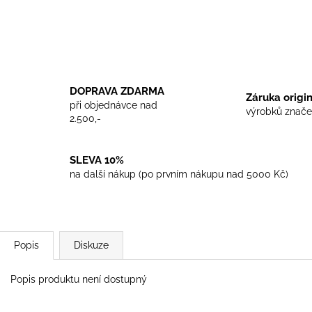
TRIKO COCKNEY REJECT - WHITE
TRIKO SKINHEA
450 Kč
450 Kč
DOPRAVA ZDARMA
Záruka origi
při objednávce nad
výrobků znače
2.500,-
SLEVA 10%
na další nákup (po prvním nákupu nad 5000 Kč)
Popis
Diskuze
Popis produktu není dostupný