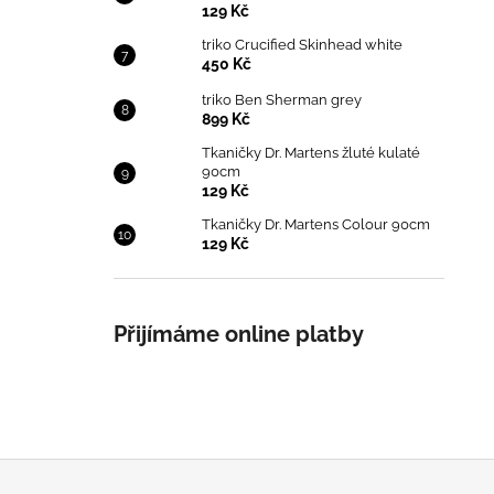
129 Kč
triko Crucified Skinhead white
450 Kč
triko Ben Sherman grey
899 Kč
Tkaničky Dr. Martens žluté kulaté
90cm
129 Kč
Tkaničky Dr. Martens Colour 90cm
129 Kč
Přijímáme online platby
Z