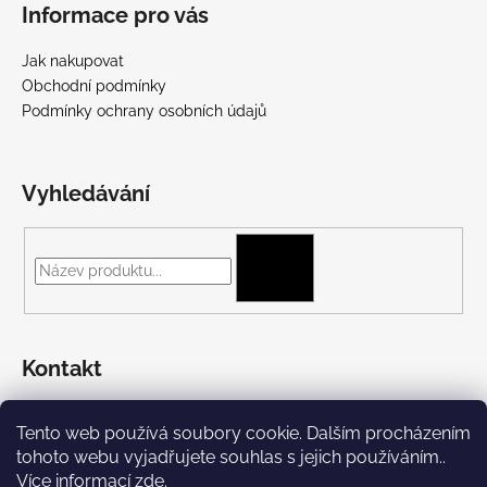
Informace pro vás
Jak nakupovat
Obchodní podmínky
Podmínky ochrany osobních údajů
Vyhledávání
HLEDAT
Kontakt
+420 775 697 782
Tento web používá soubory cookie. Dalším procházením
https://www.facebook.com/Streetpunk.cz
tohoto webu vyjadřujete souhlas s jejich používáním..
Více informací
zde
.