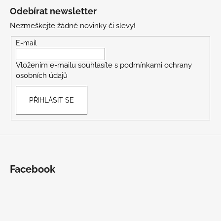
á
Odebírat newsletter
p
Nezmeškejte žádné novinky či slevy!
a
t
E-mail
í
Vložením e-mailu souhlasíte s
podmínkami ochrany
osobních údajů
PŘIHLÁSIT SE
Facebook