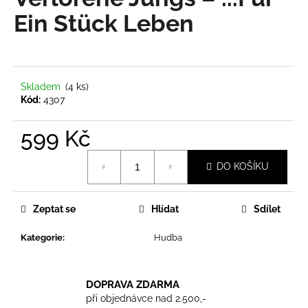
je
a
0,0
Ein Stück Leben
z
j
5
í
hvězdiček.
t
?
Skladem
(4 ks)
Kód:
4307
599 Kč
Měrná
HLEDAT
DO KOŠÍKU
cena:
Zeptat se
Hlídat
Sdílet
D
o
Kategorie
:
Hudba
p
o
r
DOPRAVA ZDARMA
u
při objednávce nad 2.500,-