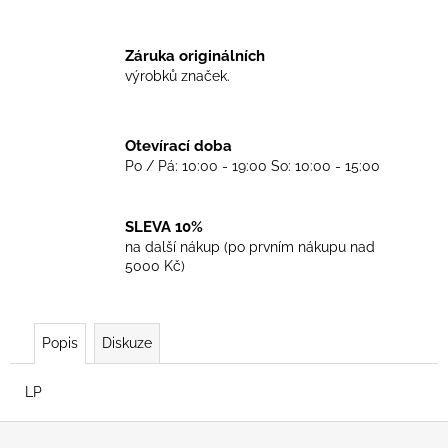
č
u
j
Záruka originálních
e
výrobků značek.
m
e
Otevírací doba
Po / Pá: 10:00 - 19:00 So: 10:00 - 15:00
TRIKO
COCKNEY
REJECT
-
SLEVA 10%
OXBLOOD
na další nákup (po prvním nákupu nad
499
5000 Kč)
Kč
Popis
Diskuze
LP
Z