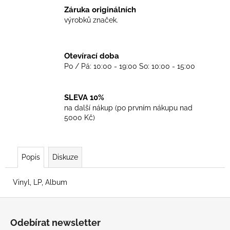
č
Záruka originálních
u
výrobků značek.
j
e
m
Otevírací doba
e
Po / Pá: 10:00 - 19:00 So: 10:00 - 15:00
TKANIČKY
DR.
SLEVA 10%
MARTENS
na další nákup (po prvním nákupu nad
COLOUR
5000 Kč)
90CM
129
Kč
Popis
Diskuze
Vinyl, LP, Album
Z
á
Odebírat newsletter