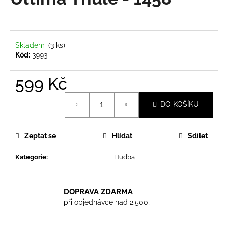
je
a
0,0
z
j
5
í
hvězdiček.
Skladem
(3 ks)
t
Kód:
3993
?
599 Kč
Měrná
DO KOŠÍKU
cena:
HLEDAT
Zeptat se
Hlídat
Sdílet
Kategorie
:
Hudba
D
o
p
DOPRAVA ZDARMA
o
při objednávce nad 2.500,-
r
u