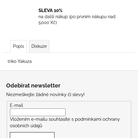
SLEVA 10%
na další nákup (po prvním nákupu nad
5000 Kč)
Popis
Diskuze
triko Yakuza
Z
á
Odebírat newsletter
p
Nezmeškejte žádné novinky či slevy!
a
t
E-mail
í
Vložením e-mailu souhlasíte s
podmínkami ochrany
osobních údajů