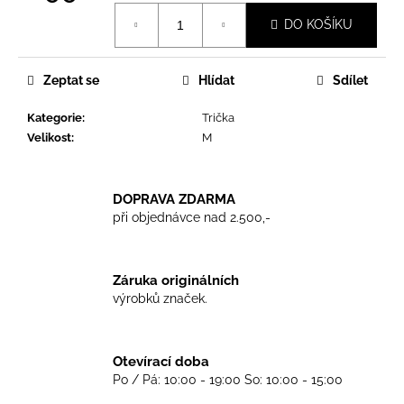
č
Měrná
u
DO KOŠÍKU
cena:
j
e
m
Zeptat se
Hlídat
Sdílet
e
Kategorie
:
Trička
Velikost
:
M
TRIKO
BEN
SHERMAN
DOPRAVA ZDARMA
GREY
při objednávce nad 2.500,-
899
Kč
Záruka originálních
výrobků značek.
Otevírací doba
Po / Pá: 10:00 - 19:00 So: 10:00 - 15:00