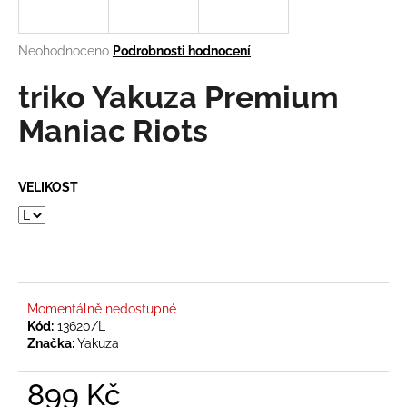
a
j
Průměrné
Neohodnoceno
Podrobnosti hodnocení
í
hodnocení
produktu
triko Yakuza Premium
t
je
?
0,0
Maniac Riots
z
5
hvězdiček.
VELIKOST
HLEDAT
D
o
Momentálně nedostupné
Kód:
13620/L
p
Značka:
Yakuza
o
r
899 Kč
u