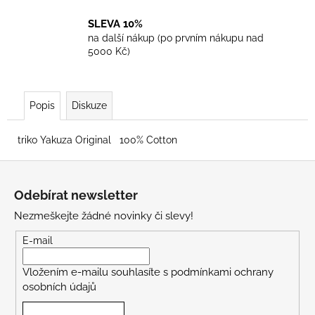
SLEVA 10%
na další nákup (po prvním nákupu nad
5000 Kč)
Popis
Diskuze
triko Yakuza Original 100% Cotton
Z
á
Odebírat newsletter
p
Nezmeškejte žádné novinky či slevy!
a
t
E-mail
í
Vložením e-mailu souhlasíte s
podmínkami ochrany
osobních údajů