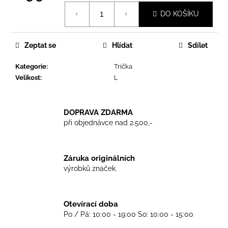
č
Měrná
u
DO KOŠÍKU
cena:
j
e
m
Zeptat se
Hlídat
Sdílet
e
Kategorie
:
Trička
Velikost
:
L
TRIKO
COCKNEY
REJECT
DOPRAVA ZDARMA
-
OXBLOOD
při objednávce nad 2.500,-
499
Kč
Záruka originálních
výrobků značek.
Otevírací doba
Po / Pá: 10:00 - 19:00 So: 10:00 - 15:00