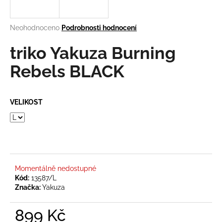
a
j
Průměrné
Neohodnoceno
Podrobnosti hodnocení
í
hodnocení
produktu
triko Yakuza Burning
t
je
?
0,0
Rebels BLACK
z
5
hvězdiček.
VELIKOST
HLEDAT
D
o
Momentálně nedostupné
Kód:
13587/L
p
Značka:
Yakuza
o
r
899 Kč
u