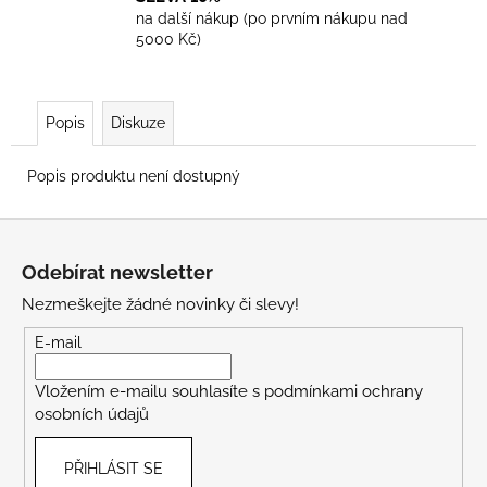
na další nákup (po prvním nákupu nad
5000 Kč)
Popis
Diskuze
Popis produktu není dostupný
Z
á
Odebírat newsletter
p
Nezmeškejte žádné novinky či slevy!
a
t
E-mail
í
Vložením e-mailu souhlasíte s
podmínkami ochrany
osobních údajů
PŘIHLÁSIT SE