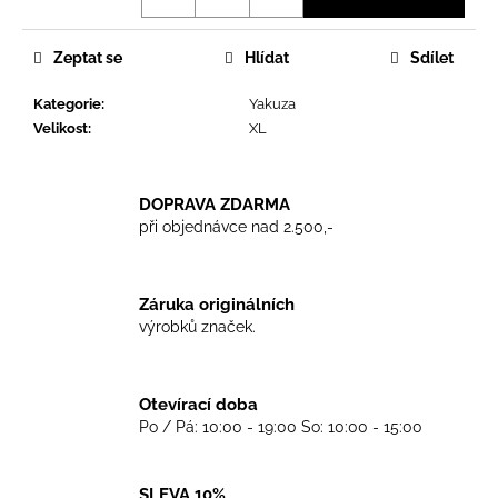
č
u
j
Zeptat se
Hlídat
Sdílet
e
m
Kategorie
:
Yakuza
e
Velikost
:
XL
TRIKO
DOPRAVA ZDARMA
BEN
při objednávce nad 2.500,-
SHERMAN
GREY
899
Kč
Záruka originálních
výrobků značek.
Otevírací doba
Po / Pá: 10:00 - 19:00 So: 10:00 - 15:00
SLEVA 10%