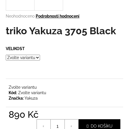
a
j
Průměrné
Neohodnoceno
Podrobnosti hodnocení
í
hodnocení
produktu
triko Yakuza 3705 Black
t
je
?
0,0
z
VELIKOST
5
hvězdiček.
HLEDAT
Zvolte variantu
D
Kód:
Zvolte variantu
o
Značka:
Yakuza
p
o
890 Kč
r
Měrná
u
DO KOŠÍKU
cena: