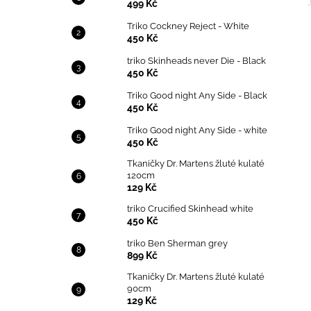
499 Kč
Triko Cockney Reject - White
450 Kč
triko Skinheads never Die - Black
450 Kč
Triko Good night Any Side - Black
450 Kč
Triko Good night Any Side - white
450 Kč
Tkaničky Dr. Martens žluté kulaté
120cm
129 Kč
triko Crucified Skinhead white
450 Kč
triko Ben Sherman grey
899 Kč
Tkaničky Dr. Martens žluté kulaté
90cm
129 Kč