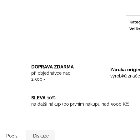
TRIKO COCKNEY REJECT - WHITE
TRIKO SKINHEA
cena:
450 Kč
450 Kč
Kateg
Velik
DOPRAVA ZDARMA
Záruka origi
při objednávce nad
výrobků znače
2.500,-
SLEVA 10%
na další nákup (po prvním nákupu nad 5000 Kč)
Popis
Diskuze