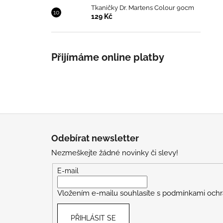
Tkaničky Dr. Martens Colour 90cm
129 Kč
Přijímáme online platby
Z
á
Odebírat newsletter
p
Nezmeškejte žádné novinky či slevy!
a
t
E-mail
í
Vložením e-mailu souhlasíte s
podmínkami ochr
PŘIHLÁSIT SE