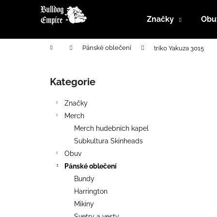
K
Přejít
na
o
Značky
Obu
obsah
Zpět
Zpět
š
do
do
í
Domů
Pánské oblečení
triko Yakuza 3015
k
obchodu
obchodu
P
o
Kategorie
Přeskočit
s
kategorie
t
Značky
r
Merch
a
Merch hudebních kapel
n
Subkultura Skinheads
n
Obuv
í
Pánské oblečení
p
Bundy
a
Harrington
n
Mikiny
e
Svetry a vesty