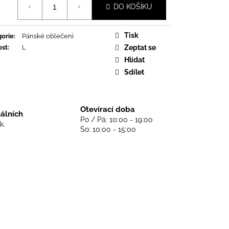
DS NEVER DIE - BLACK
DO KOŠÍKU
Tisk
orie
:
Pánské oblečení
ost
:
L
Zeptat se
Hlídat
Sdílet
Otevírací doba
nálních
Po / Pá: 10:00 - 19:00
k.
So: 10:00 - 15:00