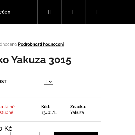
Hledat
Přihlášení
Nákupní
ečení
Doplňky
Hudba
košík
rné
dnoceno
Podrobnosti hodnocení
cení
tu
iko Yakuza 3015
OST
ček.
ntálně
Kód:
Značka:
stupné
13461/L
Yakuza
Následující
0 Kč
á