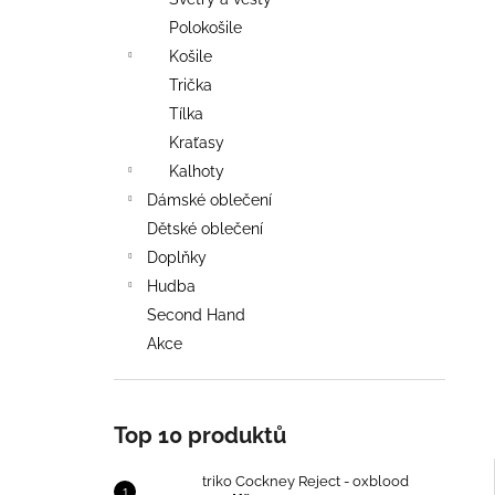
TRIKO COCKNEY REJECT - OXBLOOD
l
Polokošile
499 Kč
Košile
Trička
Tílka
Kraťasy
Kalhoty
Dámské oblečení
Dětské oblečení
Doplňky
Hudba
Second Hand
Akce
Top 10 produktů
triko Cockney Reject - oxblood