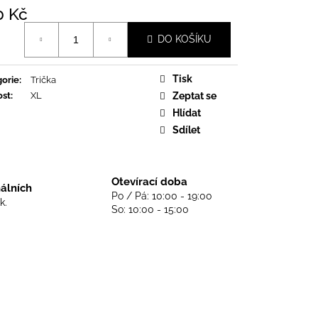
DS NEVER DIE - BLACK
0 Kč
á
DO KOŠÍKU
Tisk
orie
:
Trička
ost
:
XL
Zeptat se
Hlídat
Sdílet
Otevírací doba
nálních
Po / Pá: 10:00 - 19:00
k.
So: 10:00 - 15:00