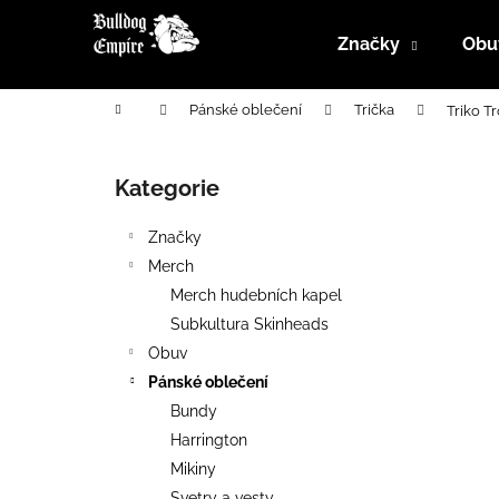
K
Přejít
na
o
Značky
Obu
obsah
Zpět
Zpět
š
do
do
í
Domů
Pánské oblečení
Trička
Triko T
k
obchodu
obchodu
P
o
Kategorie
Přeskočit
s
kategorie
t
Značky
r
Merch
a
Merch hudebních kapel
n
Subkultura Skinheads
n
Obuv
í
Pánské oblečení
p
Bundy
a
Harrington
n
Mikiny
e
Svetry a vesty