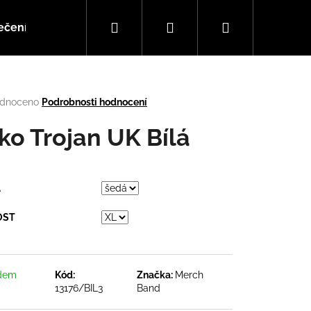
Hledat
Přihlášení
Nákupní
ečení
Doplňky
Hudba
košík
rné
dnoceno
Podrobnosti hodnocení
cení
tu
iko Trojan UK Bílá
A
ček.
OST
Následující
dem
Kód:
Značka:
Merch
13176/BIL3
Band