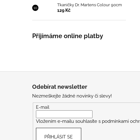
Tkaničky Dr. Martens Colour 90cm
129 Kč
Přijímáme online platby
Z
á
Odebírat newsletter
p
Nezmeškejte žádné novinky či slevy!
a
t
E-mail
í
Vložením e-mailu souhlasíte s
podmínkami ochr
PŘIHLÁSIT SE