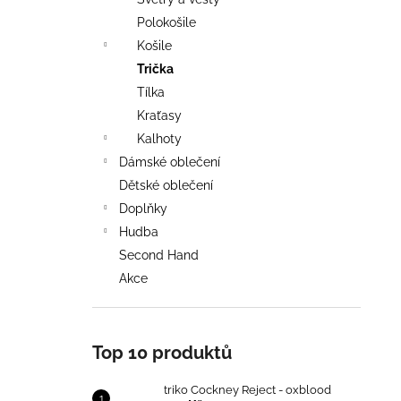
TRIKO COCKNEY REJECT - OXBLOOD
l
Polokošile
499 Kč
Košile
Trička
Tílka
Kraťasy
Kalhoty
Dámské oblečení
Dětské oblečení
Doplňky
Hudba
Second Hand
Akce
Top 10 produktů
triko Cockney Reject - oxblood