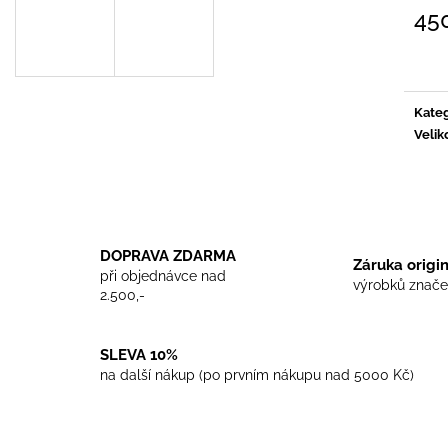
TRIKO COCKNEY REJECT - WHITE
TRIKO SKINHEA
45
450 Kč
450 Kč
Měrn
cena:
Kateg
Velik
DOPRAVA ZDARMA
Záruka origi
při objednávce nad
výrobků znače
2.500,-
SLEVA 10%
na další nákup (po prvním nákupu nad 5000 Kč)