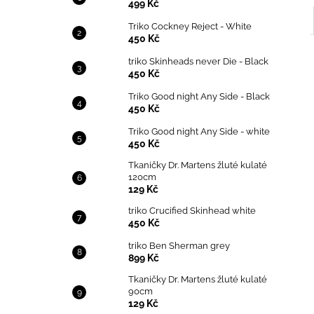
499 Kč
Triko Cockney Reject - White
450 Kč
triko Skinheads never Die - Black
450 Kč
Triko Good night Any Side - Black
450 Kč
Triko Good night Any Side - white
450 Kč
Tkaničky Dr. Martens žluté kulaté
120cm
129 Kč
triko Crucified Skinhead white
450 Kč
triko Ben Sherman grey
899 Kč
Tkaničky Dr. Martens žluté kulaté
90cm
129 Kč