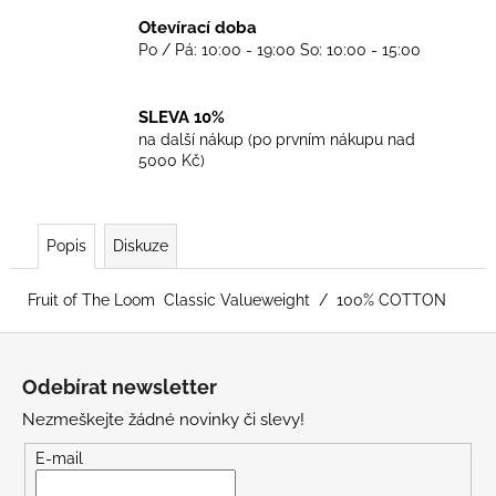
Otevírací doba
Po / Pá: 10:00 - 19:00 So: 10:00 - 15:00
SLEVA 10%
na další nákup (po prvním nákupu nad
5000 Kč)
Popis
Diskuze
Fruit of The Loom Classic Valueweight / 100% COTTON
Z
á
Odebírat newsletter
p
Nezmeškejte žádné novinky či slevy!
a
t
E-mail
í