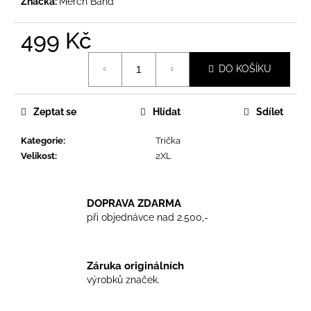
č
Značka:
Merch Band
u
j
499 Kč
e
Měrná
m
DO KOŠÍKU
cena:
e
Zeptat se
Hlídat
Sdílet
TRIKO
GOOD
Kategorie
:
Trička
NIGHT
ANY
Velikost
:
2XL
SIDE
-
BLACK
DOPRAVA ZDARMA
450
při objednávce nad 2.500,-
Kč
Záruka originálních
výrobků značek.