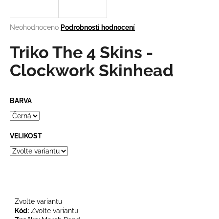
a
j
Průměrné
Neohodnoceno
Podrobnosti hodnocení
í
hodnocení
produktu
Triko The 4 Skins -
t
je
?
0,0
Clockwork Skinhead
z
5
hvězdiček.
BARVA
HLEDAT
VELIKOST
D
o
p
o
r
Zvolte variantu
u
Kód:
Zvolte variantu