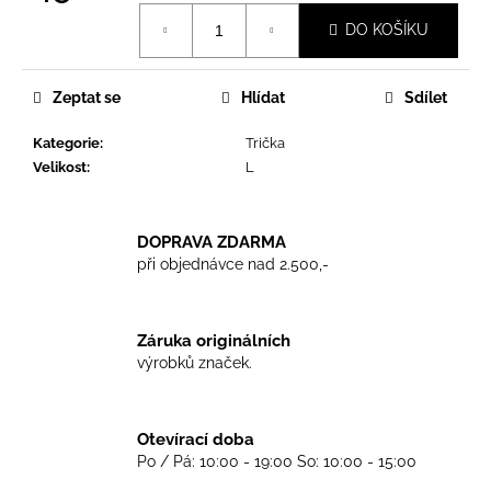
č
Měrná
u
DO KOŠÍKU
cena:
j
e
m
Zeptat se
Hlídat
Sdílet
e
Kategorie
:
Trička
Velikost
:
L
TRIKO
SKINHEADS
NEVER
DOPRAVA ZDARMA
DIE
-
při objednávce nad 2.500,-
BLACK
450
Kč
Záruka originálních
výrobků značek.
Otevírací doba
Po / Pá: 10:00 - 19:00 So: 10:00 - 15:00