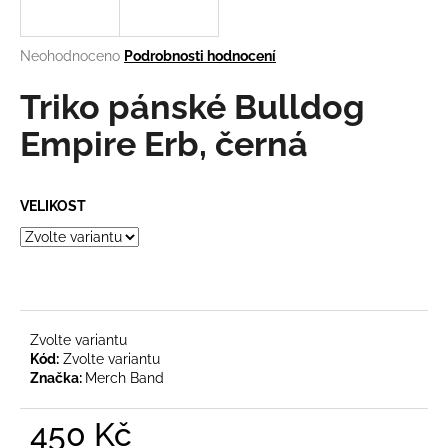
a
j
Průměrné
Neohodnoceno
Podrobnosti hodnocení
í
hodnocení
produktu
Triko pánské Bulldog
t
je
?
0,0
Empire Erb, černá
z
5
hvězdiček.
VELIKOST
HLEDAT
D
o
Zvolte variantu
Kód:
Zvolte variantu
p
Značka:
Merch Band
o
r
450 Kč
u