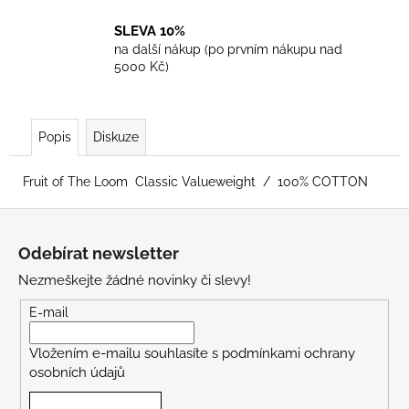
SLEVA 10%
na další nákup (po prvním nákupu nad
5000 Kč)
Popis
Diskuze
Fruit of The Loom Classic Valueweight / 100% COTTON
Z
á
Odebírat newsletter
p
Nezmeškejte žádné novinky či slevy!
a
t
E-mail
í
Vložením e-mailu souhlasíte s
podmínkami ochrany
osobních údajů