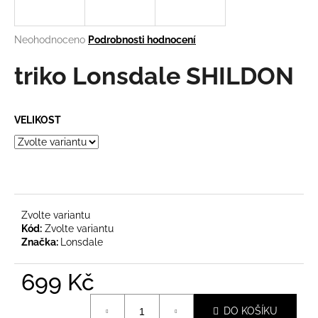
a
j
Průměrné
Neohodnoceno
Podrobnosti hodnocení
í
hodnocení
produktu
triko Lonsdale SHILDON
t
je
?
0,0
z
VELIKOST
5
hvězdiček.
HLEDAT
Zvolte variantu
D
Kód:
Zvolte variantu
o
Značka:
Lonsdale
p
o
699 Kč
r
Měrná
u
DO KOŠÍKU
cena: