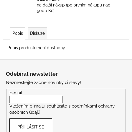
na další nákup (po prvním nákupu nad
5000 Kč)
Popis
Diskuze
Popis produktu není dostupný
Z
á
Odebírat newsletter
p
Nezmeškejte žádné novinky či slevy!
a
t
E-mail
í
Vložením e-mailu souhlasíte s
podmínkami ochrany
osobních údajů
PŘIHLÁSIT SE