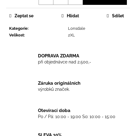
č
u
j
Zeptat se
Hlídat
Sdílet
e
m
Kategorie
:
Lonsdale
e
Velikost
:
2XL
TRIKO
DOPRAVA ZDARMA
GOOD
při objednávce nad 2.500,-
NIGHT
ANY
SIDE
-
BLACK
Záruka originálních
výrobků značek.
450
Kč
Otevírací doba
Po / Pá: 10:00 - 19:00 So: 10:00 - 15:00
SLEVA 10%