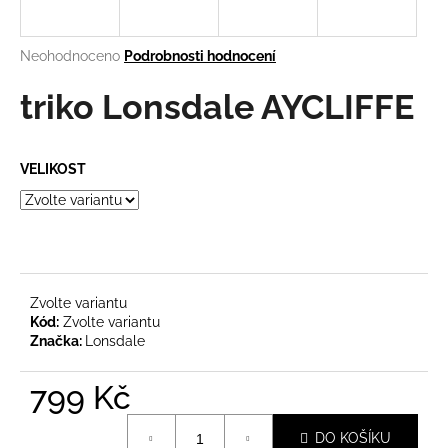
a
j
Průměrné
Neohodnoceno
Podrobnosti hodnocení
í
hodnocení
produktu
triko Lonsdale AYCLIFFE
t
je
?
0,0
z
VELIKOST
5
hvězdiček.
HLEDAT
Zvolte variantu
D
Kód:
Zvolte variantu
o
Značka:
Lonsdale
p
o
799 Kč
r
Měrná
u
DO KOŠÍKU
cena: