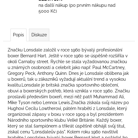
na další nákup (po prvním nákupu nad
5000 Kč)
Popis
Diskuze
Značku Lonsdale založil v roce 1960 bývalý profesionální
boxer Bernard Hart. Ještě v roce 1960 se úspěšně rozšířila v
okolí Carnaby street. Rychle se stala vyžadovanou značkou
u známých osobností a celebrit jako např. Paul McCartney,
Gregory Peck, Anthony Quinn. Dnes je Lonsdale oblíbena jak
u boxerů, tak u zákazníků vyžadují aktuální trend a vysokou
kvalitu.Lonsdale je britská značka sportovního oblečení,
obuvi a boxerských potřeb, která vznikla v roce 1960. Značku
proslavili především boxeři, mezi něž patří Muhammad Ali,
Mike Tyson nebo Lennox Lewis.Značka získala svůj název po
Hughovi Cecilu Lowtherovi, pátém hraběti z Lonsdale, který
organizoval zápasy v boxu v roce 1909 a byl prezidentem
Národního sportovního klubu Velké Británie. Každý boxer,
který se stal šampiónem a třikrát úspěšně obhájil svůj titul,
získal cenu "Lonsdaleův pás". Kolem roku 1960 navštívil
hraběte Lonsdalea bývalý boxer Bernard Hart a požádal ho