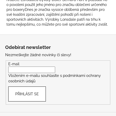
o povolení použít jeho jméno pro značku oblečení určeného
pro boxeryDnes je značka vysoce oblíbená především pro
své kvalitní zpracování, zajištění pohodlí při nošení i
sportovních aktivitách. Výrobky Lonsdale patří na trhu k
tomu nejlepšímu, co můžete pro své sportovní aktivity zvolit.
Z
á
Odebírat newsletter
p
Nezmeškejte žádné novinky či slevy!
a
t
E-mail
í
Vložením e-mailu souhlasíte s
podmínkami ochrany
osobních údajů
PŘIHLÁSIT SE