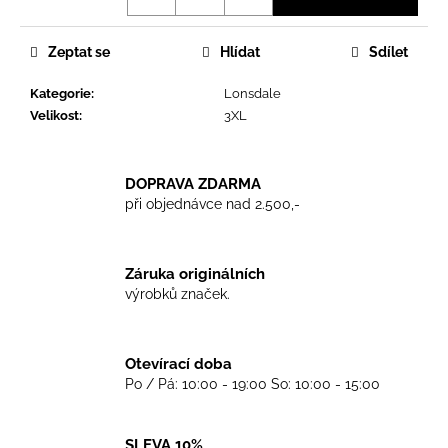
č
u
j
Zeptat se
Hlídat
Sdílet
e
m
Kategorie
:
Lonsdale
e
Velikost
:
3XL
TRIKO
DOPRAVA ZDARMA
COCKNEY
při objednávce nad 2.500,-
REJECT
-
OXBLOOD
499
Záruka originálních
Kč
výrobků značek.
Otevírací doba
Po / Pá: 10:00 - 19:00 So: 10:00 - 15:00
SLEVA 10%