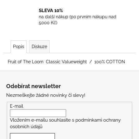
SLEVA 10%
na další nákup (po prvním nákupu nad
5000 Kč)
Popis
Diskuze
Fruit of The Loom Classic Valueweight / 100% COTTON
Z
á
Odebírat newsletter
p
Nezmeškejte žádné novinky či slevy!
a
t
E-mail
í
Vložením e-mailu souhlasíte s
podmínkami ochrany
osobních údajů