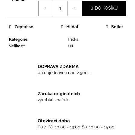
č
Měrná
u
DO KOŠÍKU
cena:
j
e
m
Zeptat se
Hlídat
Sdílet
e
Kategorie
:
Trička
Velikost
:
2XL
TRIKO
SKINHEADS
NEVER
DOPRAVA ZDARMA
DIE
-
při objednávce nad 2.500,-
BLACK
450
Kč
Záruka originálních
výrobků značek.
Otevírací doba
Po / Pá: 10:00 - 19:00 So: 10:00 - 15:00