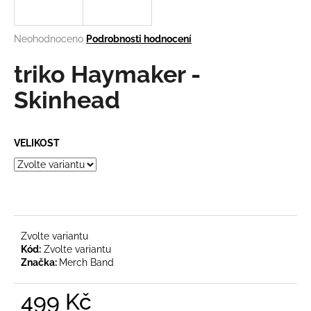
a
j
Průměrné
Neohodnoceno
Podrobnosti hodnocení
í
hodnocení
produktu
triko Haymaker -
t
je
?
0,0
Skinhead
z
5
hvězdiček.
VELIKOST
HLEDAT
D
o
Zvolte variantu
Kód:
Zvolte variantu
p
Značka:
Merch Band
o
r
499 Kč
u