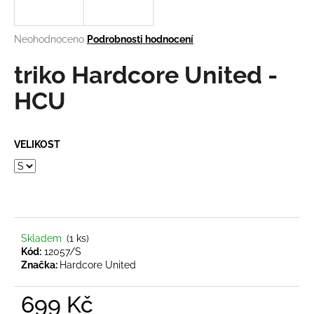
a
j
Průměrné
Neohodnoceno
Podrobnosti hodnocení
í
hodnocení
produktu
triko Hardcore United -
t
je
?
0,0
HCU
z
5
hvězdiček.
VELIKOST
HLEDAT
D
o
Skladem
(1 ks)
Kód:
12057/S
p
Značka:
Hardcore United
o
r
699 Kč
u