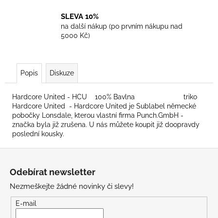
SLEVA 10%
na další nákup (po prvním nákupu nad
5000 Kč)
Popis
Diskuze
Hardcore United - HCU 100% Bavlna triko
Hardcore United - Hardcore United je Sublabel německé
pobočky Lonsdale, kterou vlastní firma Punch.GmbH -
značka byla již zrušena. U nás můžete koupit již doopravdy
poslední kousky.
Z
á
Odebírat newsletter
p
Nezmeškejte žádné novinky či slevy!
a
t
E-mail
í