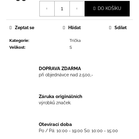
č
Měrná
u
DO KOŠÍKU
cena:
j
e
m
Zeptat se
Hlídat
Sdílet
e
Kategorie
:
Trička
Velikost
:
S
TKANIČKY
DR.
MARTENS
DOPRAVA ZDARMA
ŽLUTÉ
KULATÉ
při objednávce nad 2.500,-
120CM
129
Kč
Záruka originálních
výrobků značek.
Otevírací doba
Po / Pá: 10:00 - 19:00 So: 10:00 - 15:00