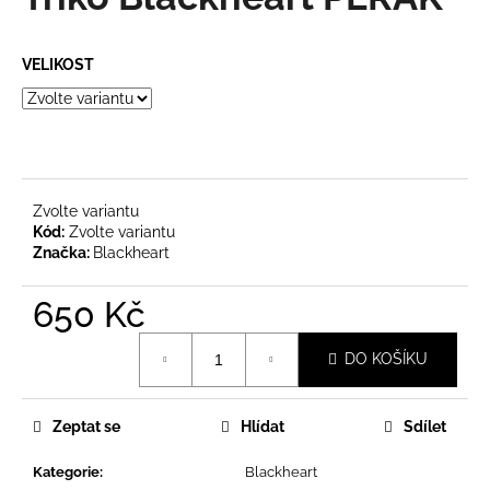
je
a
0,0
z
j
VELIKOST
5
í
hvězdiček.
t
?
Zvolte variantu
Kód:
Zvolte variantu
Značka:
Blackheart
HLEDAT
650 Kč
Měrná
D
DO KOŠÍKU
cena:
o
p
o
Zeptat se
Hlídat
Sdílet
r
u
Kategorie
:
Blackheart