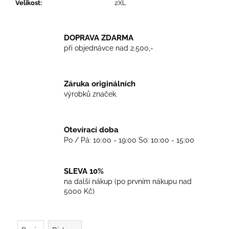
č
Velikost
:
2XL
u
j
e
DOPRAVA ZDARMA
m
při objednávce nad 2.500,-
e
Záruka originálních
TRIKO
výrobků značek.
CRUCIFIED
SKINHEAD
WHITE
450
Otevírací doba
Kč
Po / Pá: 10:00 - 19:00 So: 10:00 - 15:00
SLEVA 10%
na další nákup (po prvním nákupu nad
5000 Kč)