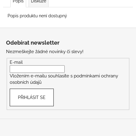
Popis
Diskuze
Popis produktu není dostupný
Z
á
Odebírat newsletter
p
Nezmeškejte žádné novinky či slevy!
a
t
E-mail
í
Vložením e-mailu souhlasíte s
podmínkami ochrany
osobních údajů
PŘIHLÁSIT SE