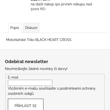
na další nákup (po prvním nákupu nad
5000 Kč)
Popis
Diskuze
Motorkářské Triko BLACK HEART CROSS
Z
á
Odebírat newsletter
p
Nezmeškejte žádné novinky či slevy!
a
t
E-mail
í
Vložením e-mailu souhlasíte s
podmínkami ochrany
osobních údajů
PŘIHLÁSIT SE