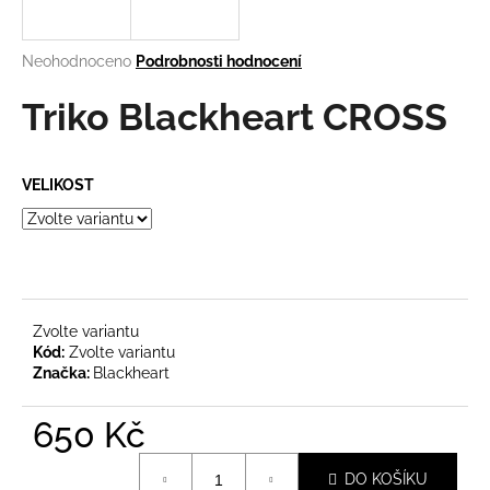
a
j
Průměrné
Neohodnoceno
Podrobnosti hodnocení
í
hodnocení
produktu
Triko Blackheart CROSS
t
je
?
0,0
z
VELIKOST
5
hvězdiček.
HLEDAT
Zvolte variantu
D
Kód:
Zvolte variantu
o
Značka:
Blackheart
p
o
650 Kč
r
Měrná
u
DO KOŠÍKU
cena: