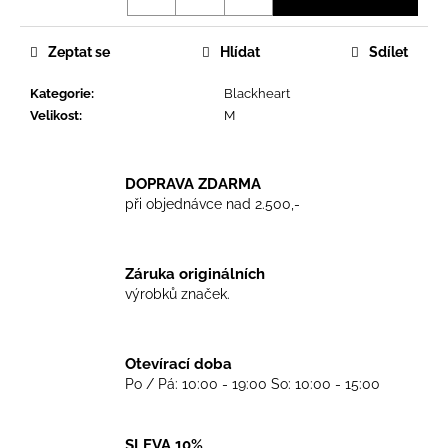
č
u
j
Zeptat se
Hlídat
Sdílet
e
m
Kategorie
:
Blackheart
e
Velikost
:
M
TRIKO
DOPRAVA ZDARMA
GOOD
při objednávce nad 2.500,-
NIGHT
ANY
SIDE
-
WHITE
Záruka originálních
výrobků značek.
450
Kč
Otevírací doba
Po / Pá: 10:00 - 19:00 So: 10:00 - 15:00
SLEVA 10%