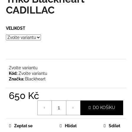
je
a
0,0
CADILLAC
z
j
5
í
hvězdiček.
VELIKOST
t
?
Zvolte variantu
HLEDAT
Kód:
Zvolte variantu
Značka:
Blackheart
650 Kč
D
o
Měrná
p
DO KOŠÍKU
cena:
o
r
u
Zeptat se
Hlídat
Sdílet