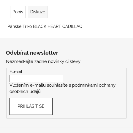
Popis
Diskuze
Pánské Triko BLACK HEART CADILLAC
Z
á
Odebírat newsletter
p
Nezmeškejte žádné novinky či slevy!
a
t
E-mail
í
Vložením e-mailu souhlasíte s
podmínkami ochrany
osobních údajů
PŘIHLÁSIT SE