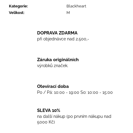
č
Kategorie
:
Blackheart
u
Velikost
:
M
j
e
m
e
DOPRAVA ZDARMA
při objednávce nad 2.500,-
TKANIČKY
DR.
Záruka originálních
MARTENS
výrobků značek.
ŽLUTÉ
KULATÉ
120CM
129
Otevírací doba
Kč
Po / Pá: 10:00 - 19:00 So: 10:00 - 15:00
SLEVA 10%
na další nákup (po prvním nákupu nad
5000 Kč)