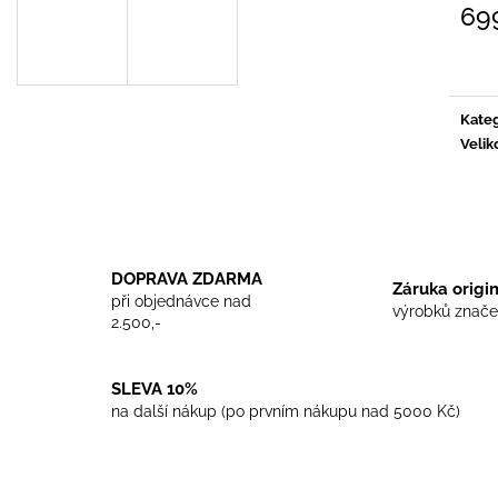
TRIKO COCKNEY REJECT - WHITE
TRIKO SKINHEA
69
450 Kč
450 Kč
Měrn
cena:
Kateg
Velik
DOPRAVA ZDARMA
Záruka origi
při objednávce nad
výrobků znače
2.500,-
SLEVA 10%
na další nákup (po prvním nákupu nad 5000 Kč)