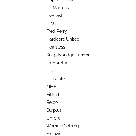
TRIKO COCKNEY REJECT - OXBLOOD
l
Dr. Martens
499 Kč
Everlast
Final
Fred Perry
Hardcore United
Heartless
Knightsbridge London
Lambretta
Levi's
Lonsdale
MMB
PitBull
Relco
Surplus
Umbro
Warrior Clothing
Yakuza