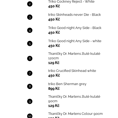
Triko Cockney Reject - White
450 Kč
triko Skinheads never Die - Black
450 Kč
Triko Good night Any Side - Black
450 Kč
Triko Good night Any Side - white
450 Kč
Tkaničky Dr. Martens žluté kulaté
120cm
129 Kč
triko Crucified Skinhead white
450 Kč
triko Ben Sherman grey
899 Kč
Tkaničky Dr. Martens žluté kulaté
90cm
129 Kč
Tkaničky Dr. Martens Colour 90cm