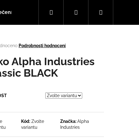
Hledat
Přihlášení
Nákupní
ečení
Doplňky
Hudba
košík
rné
dnoceno
Podrobnosti hodnocení
cení
tu
iko Alpha Industries
assic BLACK
ček.
OST
Následující
te
Kód:
Zvolte
Značka:
Alpha
ntu
variantu
Industries