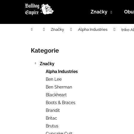
K
Přejít
na
o
Značky
Obu
obsah
Zpět
Zpět
š
do
do
í
Domů
Značky
Alpha Industries
triko 
k
obchodu
obchodu
P
o
Kategorie
Přeskočit
s
kategorie
t
Značky
r
Alpha Industries
a
Ben Lee
n
Ben Sherman
n
Blackheart
í
Boots & Braces
p
Brandit
a
Britac
n
Brutus
e
Cupcake Cult