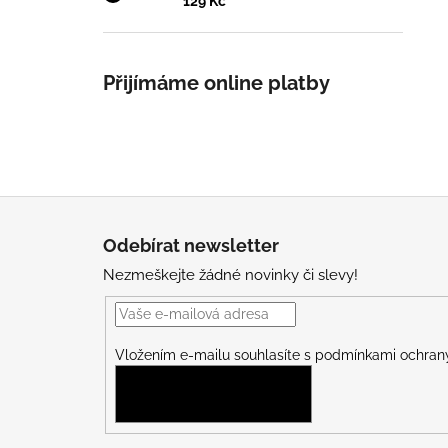
129 Kč
Přijímáme online platby
Z
á
Odebírat newsletter
p
Nezmeškejte žádné novinky či slevy!
a
t
í
Vložením e-mailu souhlasíte s
podmínkami ochrany
PŘIHLÁSIT SE