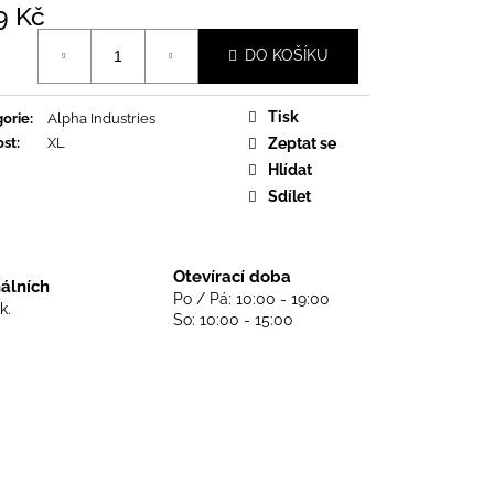
DS NEVER DIE - BLACK
9 Kč
á
DO KOŠÍKU
Tisk
orie
:
Alpha Industries
ost
:
XL
Zeptat se
Hlídat
Sdílet
Otevírací doba
nálních
Po / Pá: 10:00 - 19:00
k.
So: 10:00 - 15:00