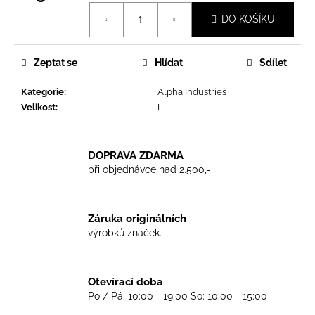
č
Měrná
u
DO KOŠÍKU
cena:
j
e
m
Zeptat se
Hlídat
Sdílet
e
Kategorie
:
Alpha Industries
Velikost
:
L
TKANIČKY
DR.
MARTENS
DOPRAVA ZDARMA
ŽLUTÉ
KULATÉ
při objednávce nad 2.500,-
120CM
129
Kč
Záruka originálních
výrobků značek.
Otevírací doba
Po / Pá: 10:00 - 19:00 So: 10:00 - 15:00