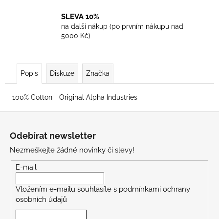
SLEVA 10%
na další nákup (po prvním nákupu nad
5000 Kč)
Popis
Diskuze
Značka
100% Cotton - Original Alpha Industries
Z
á
Odebírat newsletter
p
Nezmeškejte žádné novinky či slevy!
a
t
E-mail
í
Vložením e-mailu souhlasíte s
podmínkami ochrany
osobních údajů