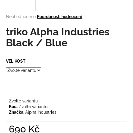
a
j
Průměrné
Neohodnoceno
Podrobnosti hodnocení
í
hodnocení
produktu
triko Alpha Industries
t
je
?
0,0
Black / Blue
z
5
hvězdiček.
VELIKOST
HLEDAT
D
o
Zvolte variantu
Kód:
Zvolte variantu
p
Značka:
Alpha Industries
o
r
690 Kč
u