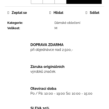
č
u
j
Zeptat se
Hlídat
Sdílet
e
m
Kategorie
:
Dámské oblečení
e
Velikost
:
M
TKANIČKY
DOPRAVA ZDARMA
DR.
při objednávce nad 2.500,-
MARTENS
ŽLUTÉ
KULATÉ
120CM
Záruka originálních
129
výrobků značek.
Kč
Otevírací doba
Po / Pá: 10:00 - 19:00 So: 10:00 - 15:00
SLEVA 10%