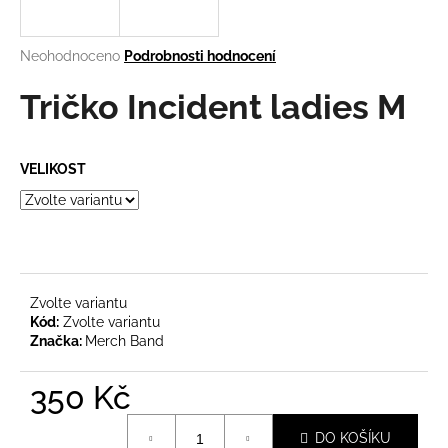
a
j
Průměrné
Neohodnoceno
Podrobnosti hodnocení
í
hodnocení
produktu
Tričko Incident ladies M
t
je
?
0,0
z
VELIKOST
5
hvězdiček.
HLEDAT
Zvolte variantu
D
Kód:
Zvolte variantu
o
Značka:
Merch Band
p
o
350 Kč
r
Měrná
u
DO KOŠÍKU
cena: