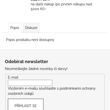
na další nákup (po prvním nákupu nad
5000 Kč)
Popis
Diskuze
Popis produktu není dostupný
Z
á
Odebírat newsletter
p
Nezmeškejte žádné novinky či slevy!
a
t
E-mail
í
Vložením e-mailu souhlasíte s
podmínkami ochrany
osobních údajů
PŘIHLÁSIT SE