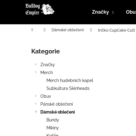
K
Přejít
na
o
Značky
Obu
obsah
Zpět
Zpět
š
do
do
í
Domů
Dámské oblečení
tričko CupCake Cult
k
obchodu
obchodu
P
o
Kategorie
Přeskočit
s
kategorie
t
Značky
r
Merch
a
Merch hudebních kapel
n
Subkultura Skinheads
n
Obuv
í
Pánské oblečení
p
Dámské oblečení
a
Bundy
n
Mikiny
e
Košile