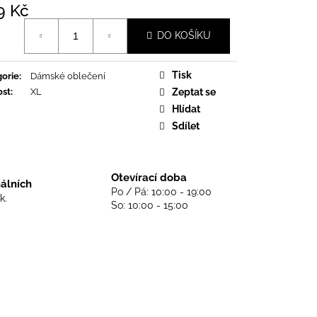
DS NEVER DIE - BLACK
9 Kč
á
DO KOŠÍKU
Tisk
orie
:
Dámské oblečení
ost
:
XL
Zeptat se
Hlídat
Sdílet
Otevírací doba
nálních
Po / Pá: 10:00 - 19:00
k.
So: 10:00 - 15:00