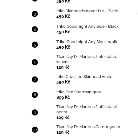
450 Kč
triko Skinheads never Die - Black
450 Kč
Triko Good night Any Side - Black
450 Kč
Triko Good night Any Side - white
450 Kč
Tkaničky Dr. Martens žluté kulaté
120cm
129 Kč
triko Crucified Skinhead white
450 Kč
triko Ben Sherman grey
899 Kč
Tkaničky Dr. Martens žluté kulaté
90cm
129 Kč
Tkaničky Dr. Martens Colour 90cm
129 Kč