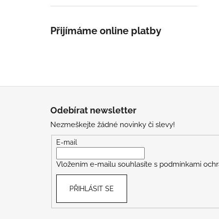
Přijímáme online platby
Z
á
Odebírat newsletter
p
Nezmeškejte žádné novinky či slevy!
a
t
E-mail
í
Vložením e-mailu souhlasíte s
podmínkami ochr
PŘIHLÁSIT SE