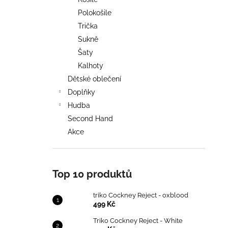
TRIKO COCKNEY REJECT - OXBLOOD
l
Polokošile
499 Kč
Trička
Sukně
Šaty
Kalhoty
Dětské oblečení
Doplňky
Hudba
Second Hand
Akce
Top 10 produktů
triko Cockney Reject - oxblood
499 Kč
Triko Cockney Reject - White