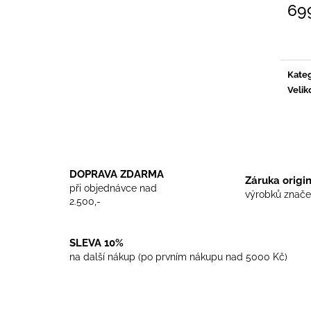
TRIKO COCKNEY REJECT - WHITE
TRIKO SKINHEA
69
450 Kč
450 Kč
Měrn
cena:
Kateg
Velik
DOPRAVA ZDARMA
Záruka origi
při objednávce nad
výrobků znače
2.500,-
SLEVA 10%
na další nákup (po prvním nákupu nad 5000 Kč)