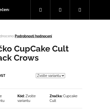
Hledat
Přihlášení
Nákupní
ečení
Doplňky
Hudba
košík
rné
dnoceno
Podrobnosti hodnocení
cení
tu
ičko CupCake Cult
ack Crows
ček.
OST
Následující
te
Kód:
Zvolte
Značka:
Cupcake
ntu
variantu
Cult