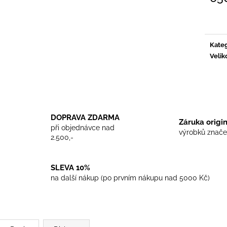
TRIKO COCKNEY REJECT - WHITE
TRIKO SKINHEA
Měrn
450 Kč
450 Kč
cena:
Kateg
Velik
DOPRAVA ZDARMA
Záruka origi
při objednávce nad
výrobků znače
2.500,-
SLEVA 10%
na další nákup (po prvním nákupu nad 5000 Kč)