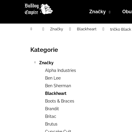
K
Přejít
na
o
Značky
Obu
obsah
Zpět
Zpět
š
do
do
í
Domů
Značky
Blackheart
tričko Blac
k
obchodu
obchodu
P
o
Kategorie
Přeskočit
s
kategorie
t
Značky
r
Alpha Industries
a
Ben Lee
n
Ben Sherman
n
Blackheart
í
Boots & Braces
p
Brandit
a
Britac
n
Brutus
e
Cupcake Cult