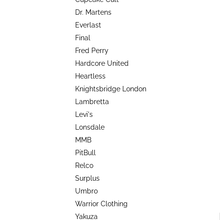
TRIKO COCKNEY REJECT - OXBLOOD
l
Dr. Martens
499 Kč
Everlast
Final
Fred Perry
Hardcore United
Heartless
Knightsbridge London
Lambretta
Levi's
Lonsdale
MMB
PitBull
Relco
Surplus
Umbro
Warrior Clothing
Yakuza