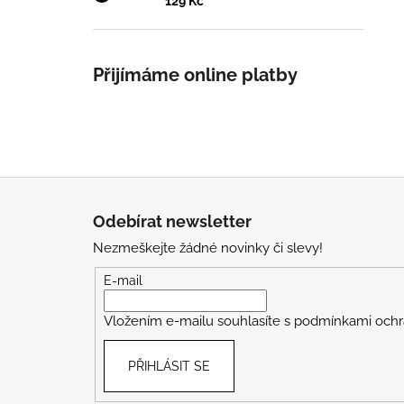
129 Kč
Přijímáme online platby
Z
á
Odebírat newsletter
p
Nezmeškejte žádné novinky či slevy!
a
t
E-mail
í
Vložením e-mailu souhlasíte s
podmínkami ochr
PŘIHLÁSIT SE