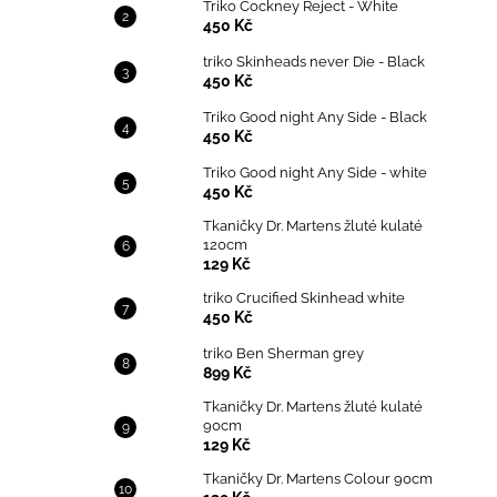
Triko Cockney Reject - White
450 Kč
triko Skinheads never Die - Black
450 Kč
Triko Good night Any Side - Black
450 Kč
Triko Good night Any Side - white
450 Kč
Tkaničky Dr. Martens žluté kulaté
120cm
129 Kč
triko Crucified Skinhead white
450 Kč
triko Ben Sherman grey
899 Kč
Tkaničky Dr. Martens žluté kulaté
90cm
129 Kč
Tkaničky Dr. Martens Colour 90cm