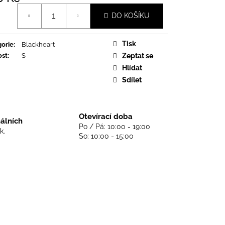
DS NEVER DIE - BLACK
á
DO KOŠÍKU
Tisk
orie
:
Blackheart
ost
:
S
Zeptat se
Hlídat
Sdílet
Otevírací doba
nálních
Po / Pá: 10:00 - 19:00
k.
So: 10:00 - 15:00