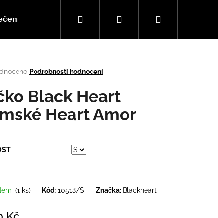
Hledat
Přihlášení
Nákupní
ečení
Doplňky
Hudba
košík
rné
dnoceno
Podrobnosti hodnocení
cení
tu
ičko Black Heart
mské Heart Amor
ček.
OST
Následující
adem
(1 ks)
Kód:
10518/S
Značka:
Blackheart
0 Kč