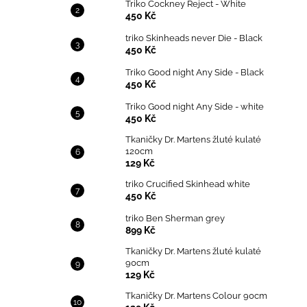
Triko Cockney Reject - White
450 Kč
triko Skinheads never Die - Black
450 Kč
Triko Good night Any Side - Black
450 Kč
Triko Good night Any Side - white
450 Kč
Tkaničky Dr. Martens žluté kulaté
120cm
129 Kč
triko Crucified Skinhead white
450 Kč
triko Ben Sherman grey
899 Kč
Tkaničky Dr. Martens žluté kulaté
90cm
129 Kč
Tkaničky Dr. Martens Colour 90cm