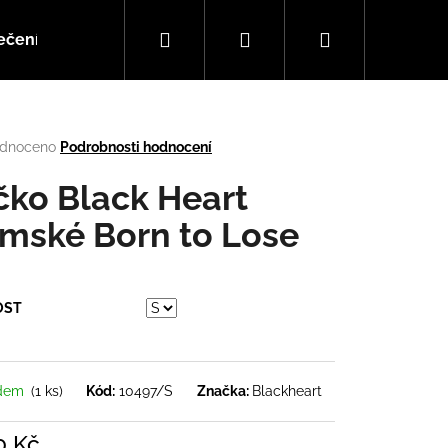
Hledat
Přihlášení
Nákupní
ečení
Doplňky
Hudba
košík
rné
dnoceno
Podrobnosti hodnocení
cení
tu
ičko Black Heart
mské Born to Lose
ček.
OST
Následující
adem
(1 ks)
Kód:
10497/S
Značka:
Blackheart
0 Kč