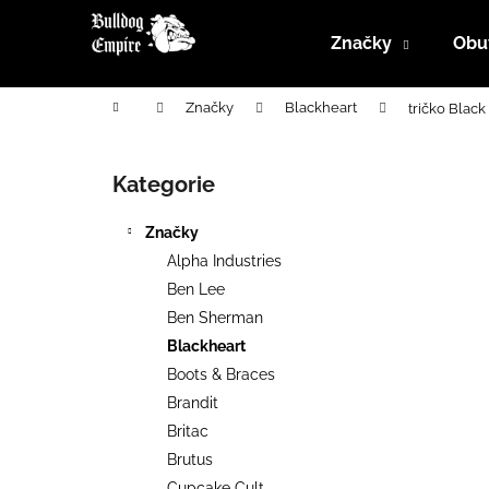
K
Přejít
na
o
Značky
Obu
obsah
Zpět
Zpět
š
do
do
í
Domů
Značky
Blackheart
tričko Blac
k
obchodu
obchodu
P
o
Kategorie
Přeskočit
s
kategorie
t
Značky
r
Alpha Industries
a
Ben Lee
n
Ben Sherman
n
Blackheart
í
Boots & Braces
p
Brandit
a
Britac
n
Brutus
e
Cupcake Cult