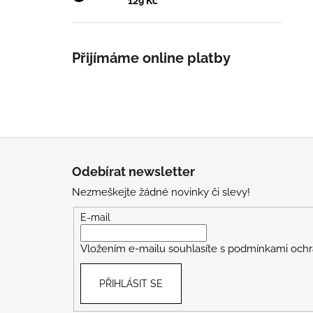
129 Kč
Přijímáme online platby
Z
á
Odebírat newsletter
p
Nezmeškejte žádné novinky či slevy!
a
t
E-mail
í
Vložením e-mailu souhlasíte s
podmínkami ochr
PŘIHLÁSIT SE