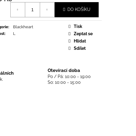
DS NEVER DIE - BLACK
á
DO KOŠÍKU
Tisk
orie
:
Blackheart
ost
:
L
Zeptat se
Hlídat
Sdílet
Otevírací doba
nálních
Po / Pá: 10:00 - 19:00
k.
So: 10:00 - 15:00