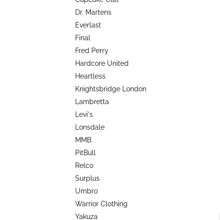
TRIKO COCKNEY REJECT - OXBLOOD
l
Dr. Martens
499 Kč
Everlast
Final
Fred Perry
Hardcore United
Heartless
Knightsbridge London
Lambretta
Levi's
Lonsdale
MMB
PitBull
Relco
Surplus
Umbro
Warrior Clothing
Yakuza