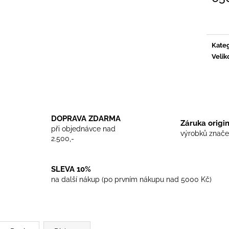
TRIKO COCKNEY REJECT - WHITE
TRIKO SKINHEA
Měrn
450 Kč
450 Kč
cena:
Kateg
Velik
DOPRAVA ZDARMA
Záruka origi
při objednávce nad
výrobků znače
2.500,-
SLEVA 10%
na další nákup (po prvním nákupu nad 5000 Kč)