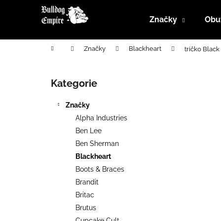
K
Přejít
na
o
Značky
Obu
obsah
Zpět
Zpět
š
do
do
í
Domů
Značky
Blackheart
tričko Bla
k
obchodu
obchodu
P
o
Kategorie
Přeskočit
s
kategorie
t
Značky
r
Alpha Industries
a
Ben Lee
n
Ben Sherman
n
Blackheart
í
Boots & Braces
p
Brandit
a
Britac
n
Brutus
e
Cupcake Cult