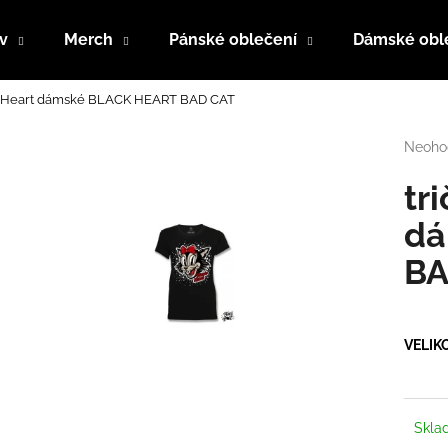
v
Merch
Pánské oblečení
Dámské obl
ck Heart dámské BLACK HEART BAD CAT
Co potřebujete najít?
Průmě
Neoho
hodno
produk
tr
HLEDAT
je
0,0
dá
z
BA
5
Doporučujeme
hvězdi
VELIK
Skl