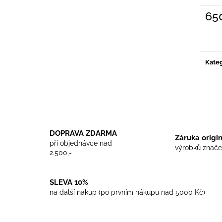
TRIKO COCKNEY REJECT - WHITE
TRIKO SKINHEA
65
450 Kč
450 Kč
Měrn
cena:
Kateg
DOPRAVA ZDARMA
Záruka origi
při objednávce nad
výrobků znače
2.500,-
SLEVA 10%
na další nákup (po prvním nákupu nad 5000 Kč)