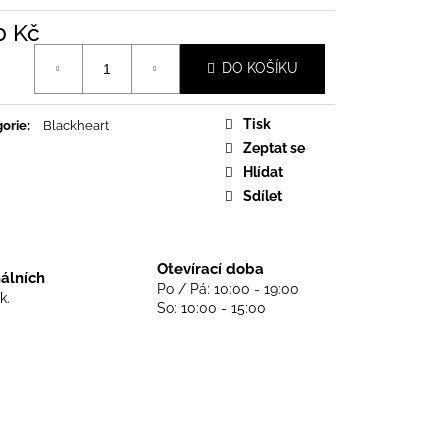
DS NEVER DIE - BLACK
0 Kč
á
DO KOŠÍKU
Tisk
orie
:
Blackheart
Zeptat se
Hlídat
Sdílet
Otevírací doba
nálních
Po / Pá: 10:00 - 19:00
k.
So: 10:00 - 15:00