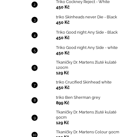
Triko Cockney Reject - White
450 Kč
triko Skinheads never Die - Black
450 Kč
Triko Good night Any Side - Black
450 Kč
Triko Good night Any Side - white
450 Kč
Tkaničky Dr. Martens žluté kulaté
120cm
129 Kč
triko Crucified Skinhead white
450 Kč
triko Ben Sherman grey
899 Kč
Tkaničky Dr. Martens žluté kulaté
90cm
129 Kč
Tkaničky Dr. Martens Colour 90cm