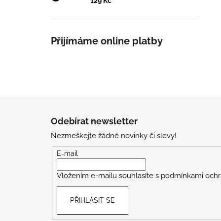
129 Kč
Přijímáme online platby
Z
á
Odebírat newsletter
p
Nezmeškejte žádné novinky či slevy!
a
t
E-mail
í
Vložením e-mailu souhlasíte s
podmínkami ochr
PŘIHLÁSIT SE