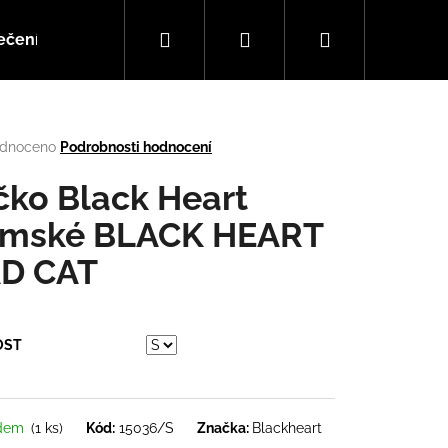
Hledat
Přihlášení
Nákupní
ečení
Doplňky
Hudba
košík
rné
dnoceno
Podrobnosti hodnocení
cení
tu
ičko Black Heart
mské BLACK HEART
D CAT
ček.
OST
Následující
adem
(1 ks)
Kód:
15036/S
Značka:
Blackheart