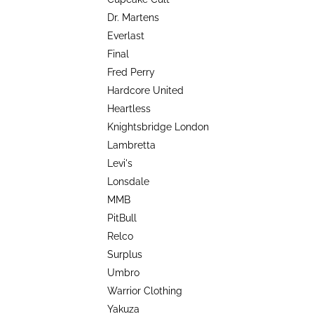
TRIKO COCKNEY REJECT - OXBLOOD
l
Dr. Martens
499 Kč
Everlast
Final
Fred Perry
Hardcore United
Heartless
Knightsbridge London
Lambretta
Levi's
Lonsdale
MMB
PitBull
Relco
Surplus
Umbro
Warrior Clothing
Yakuza