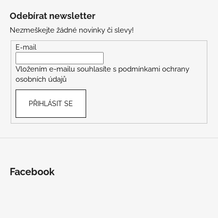
á
Odebírat newsletter
p
Nezmeškejte žádné novinky či slevy!
a
t
E-mail
í
Vložením e-mailu souhlasíte s
podmínkami ochrany
osobních údajů
PŘIHLÁSIT SE
Facebook