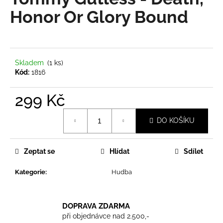
je
a
0,0
Honor Or Glory Bound
z
j
5
í
hvězdiček.
t
?
Skladem
(1 ks)
Kód:
1816
299 Kč
Měrná
HLEDAT
DO KOŠÍKU
cena:
Zeptat se
Hlídat
Sdílet
D
o
Kategorie
:
Hudba
p
o
r
DOPRAVA ZDARMA
u
při objednávce nad 2.500,-