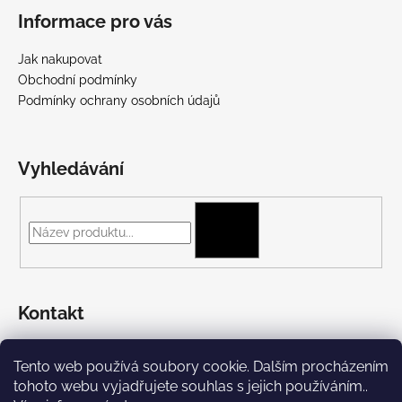
Informace pro vás
Jak nakupovat
Obchodní podmínky
Podmínky ochrany osobních údajů
Vyhledávání
HLEDAT
Kontakt
+420 775 697 782
Tento web používá soubory cookie. Dalším procházením
https://www.facebook.com/Streetpunk.cz
tohoto webu vyjadřujete souhlas s jejich používáním..