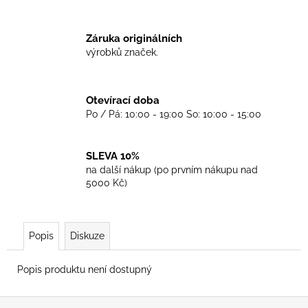
č
u
j
Záruka originálních
e
výrobků značek.
m
e
Otevírací doba
Po / Pá: 10:00 - 19:00 So: 10:00 - 15:00
TRIKO
BEN
SHERMAN
GREY
SLEVA 10%
na další nákup (po prvním nákupu nad
899
Kč
5000 Kč)
Popis
Diskuze
Popis produktu není dostupný
Z