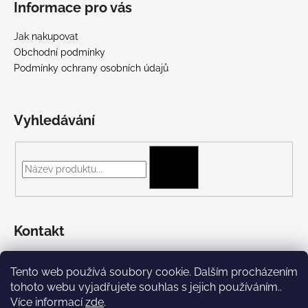
Informace pro vás
Jak nakupovat
Obchodní podmínky
Podmínky ochrany osobních údajů
Vyhledávání
HLEDAT
Kontakt
+420 775 697 782
Tento web používá soubory cookie. Dalším procházením
https://www.facebook.com/Streetpunk.cz
tohoto webu vyjadřujete souhlas s jejich používáním..
Více informací
zde
.