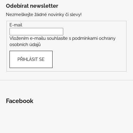
á
Odebírat newsletter
p
Nezmeškejte žádné novinky či slevy!
a
t
E-mail
í
Vložením e-mailu souhlasíte s
podmínkami ochrany
osobních údajů
PŘIHLÁSIT SE
Facebook