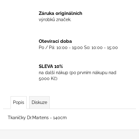
č
u
Záruka originálních
j
výrobků značek.
e
m
e
Otevírací doba
Po / Pá: 10:00 - 19:00 So: 10:00 - 15:00
TKANIČKY
DR.
MARTENS
SLEVA 10%
ŽLUTÉ
na další nákup (po prvním nákupu nad
KULATÉ
5000 Kč)
90CM
129
Kč
Popis
Diskuze
Tkaničky Dr.Martens - 140cm
Z