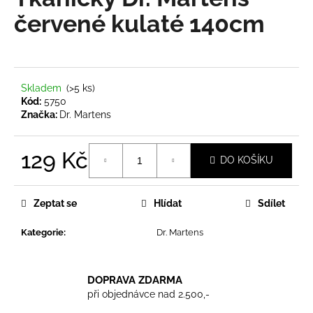
je
a
0,0
červené kulaté 140cm
z
j
5
í
hvězdiček.
t
?
Skladem
(>5 ks)
Kód:
5750
Značka:
Dr. Martens
129 Kč
DO KOŠÍKU
HLEDAT
Měrná
cena:
Zeptat se
Hlídat
Sdílet
D
Kategorie
:
Dr. Martens
o
p
o
DOPRAVA ZDARMA
r
při objednávce nad 2.500,-
u