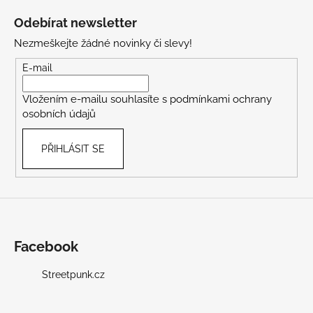
á
Odebírat newsletter
p
Nezmeškejte žádné novinky či slevy!
a
t
E-mail
í
Vložením e-mailu souhlasíte s
podmínkami ochrany
osobních údajů
PŘIHLÁSIT SE
Facebook
Streetpunk.cz