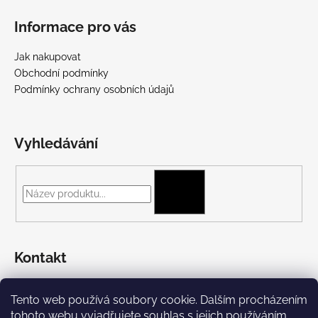
Informace pro vás
Jak nakupovat
Obchodní podmínky
Podmínky ochrany osobních údajů
Vyhledávání
HLEDAT
Kontakt
+420 775 697 782
Tento web používá soubory cookie. Dalším procházením
https://www.facebook.com/Streetpunk.cz
tohoto webu vyjadřujete souhlas s jejich používáním..