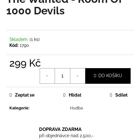
je
a
0,0
1000 Devils
z
j
5
í
hvězdiček.
t
?
Skladem
(1 ks)
Kód:
1790
299 Kč
Měrná
HLEDAT
DO KOŠÍKU
cena:
Zeptat se
Hlídat
Sdílet
D
o
Kategorie
:
Hudba
p
o
r
DOPRAVA ZDARMA
u
při objednávce nad 2.500,-