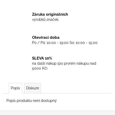
č
u
j
Záruka originálních
e
výrobků značek.
m
e
Otevírací doba
Po / Pá: 10:00 - 19:00 So: 10:00 - 15:00
TRIKO
GOOD
NIGHT
ANY
SLEVA 10%
SIDE
na další nákup (po prvním nákupu nad
-
5000 Kč)
BLACK
450
Kč
Popis
Diskuze
Popis produktu není dostupný
Z