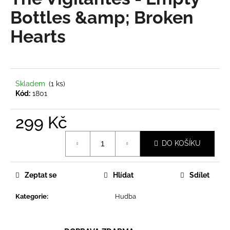
je
a
0,0
Bottles &amp; Broken
z
j
Hearts
5
í
hvězdiček.
t
?
Skladem
(1 ks)
Kód:
1801
299 Kč
HLEDAT
Měrná
DO KOŠÍKU
cena:
D
o
Zeptat se
Hlídat
Sdílet
p
o
Kategorie
:
Hudba
r
u