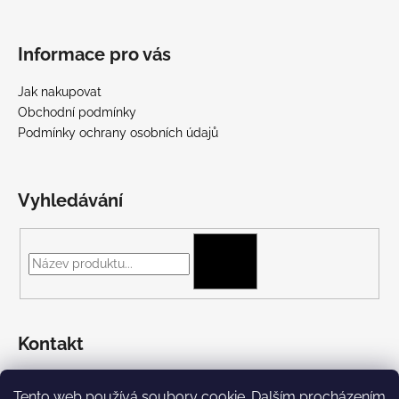
Informace pro vás
Jak nakupovat
Obchodní podmínky
Podmínky ochrany osobních údajů
Vyhledávání
HLEDAT
Kontakt
+420 775 697 782
Tento web používá soubory cookie. Dalším procházením