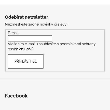
Z
á
Odebírat newsletter
p
Nezmeškejte žádné novinky či slevy!
a
t
E-mail
í
Vložením e-mailu souhlasíte s
podmínkami ochrany
osobních údajů
PŘIHLÁSIT SE
Facebook