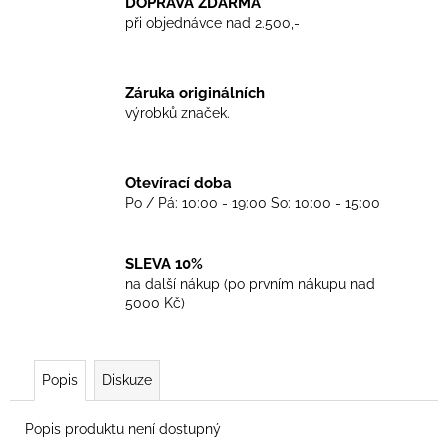
č
DOPRAVA ZDARMA
u
při objednávce nad 2.500,-
j
e
m
Záruka originálních
e
výrobků značek.
TKANIČKY
Otevírací doba
DR.
Po / Pá: 10:00 - 19:00 So: 10:00 - 15:00
MARTENS
ŽLUTÉ
KULATÉ
90CM
SLEVA 10%
129
na další nákup (po prvním nákupu nad
Kč
5000 Kč)
Popis
Diskuze
Popis produktu není dostupný