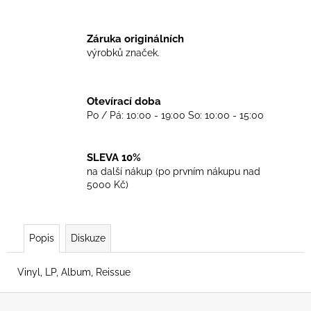
č
u
j
Záruka originálních
e
výrobků značek.
m
e
Otevírací doba
Po / Pá: 10:00 - 19:00 So: 10:00 - 15:00
TRIKO
GOOD
NIGHT
ANY
SLEVA 10%
SIDE
na další nákup (po prvním nákupu nad
-
5000 Kč)
BLACK
450
Kč
Popis
Diskuze
Vinyl, LP, Album, Reissue
Z