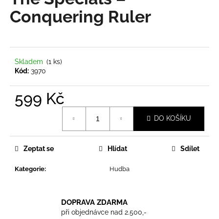
je
a
0,0
Conquering Ruler
z
j
5
í
hvězdiček.
t
?
Skladem
(1 ks)
Kód:
3970
599 Kč
Měrná
HLEDAT
DO KOŠÍKU
cena:
Zeptat se
Hlídat
Sdílet
D
o
Kategorie
:
Hudba
p
o
r
DOPRAVA ZDARMA
u
při objednávce nad 2.500,-