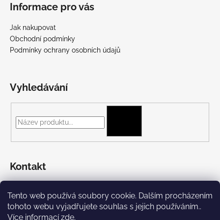
Informace pro vás
Jak nakupovat
Obchodní podmínky
Podmínky ochrany osobních údajů
Vyhledávání
HLEDAT
Kontakt
+420 775 697 782
Tento web používá soubory cookie. Dalším procházením
https://www.facebook.com/Streetpunk.cz
tohoto webu vyjadřujete souhlas s jejich používáním..
Více informací
zde
.