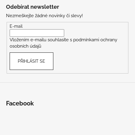
á
Odebírat newsletter
p
Nezmeškejte žádné novinky či slevy!
a
t
E-mail
í
Vložením e-mailu souhlasíte s
podmínkami ochrany
osobních údajů
PŘIHLÁSIT SE
Facebook