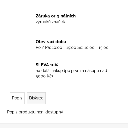
č
u
j
Záruka originálních
e
výrobků značek.
m
e
Otevírací doba
Po / Pá: 10:00 - 19:00 So: 10:00 - 15:00
TRIKO
SKINHEADS
NEVER
DIE
SLEVA 10%
-
na další nákup (po prvním nákupu nad
BLACK
5000 Kč)
450
Kč
Popis
Diskuze
Popis produktu není dostupný
Z