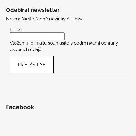
á
Odebírat newsletter
p
Nezmeškejte žádné novinky či slevy!
a
t
E-mail
í
Vložením e-mailu souhlasíte s
podmínkami ochrany
osobních údajů
PŘIHLÁSIT SE
Facebook