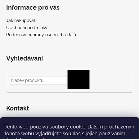
Informace pro vás
Jak nakupovat
Obchodní podmínky
Podmínky ochrany osobních údajů
Vyhledávání
HLEDAT
Kontakt
+420 775 697 782
Tento web používá soubory cookie. Dalším procházením
https://www.facebook.com/Streetpunk.cz
tohoto webu vyjadřujete souhlas s jejich používáním..