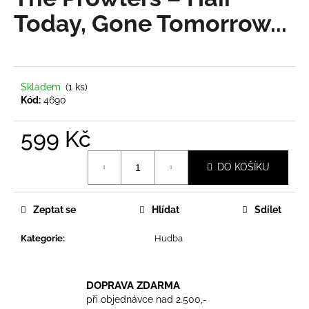
je
a
0,0
Today, Gone Tomorrow...
z
j
5
í
hvězdiček.
t
?
Skladem
(1 ks)
Kód:
4690
599 Kč
Měrná
HLEDAT
DO KOŠÍKU
cena:
Zeptat se
Hlídat
Sdílet
D
o
Kategorie
:
Hudba
p
o
r
DOPRAVA ZDARMA
u
při objednávce nad 2.500,-