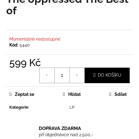
je
a
0,0
of
z
j
5
í
hvězdiček.
t
?
Momentálně nedostupné
Kód:
5440
599 Kč
Měrná
HLEDAT
DO KOŠÍKU
cena:
Zeptat se
Hlídat
Sdílet
D
o
Kategorie
:
LP
p
o
r
DOPRAVA ZDARMA
u
při objednávce nad 2.500,-