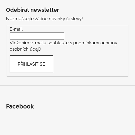
á
Odebírat newsletter
p
Nezmeškejte žádné novinky či slevy!
a
t
E-mail
í
Vložením e-mailu souhlasíte s
podmínkami ochrany
osobních údajů
PŘIHLÁSIT SE
Facebook