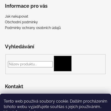
Informace pro vás
Jak nakupovat
Obchodní podmínky
Podmínky ochrany osobních údajů
Vyhledávání
HLEDAT
Kontakt
+420 775 697 782
Tento web používá soubory cookie. Dalším procházením
https://www.facebook.com/Streetpunk.cz
tohoto webu vyjadřujete souhlas s jejich používáním..