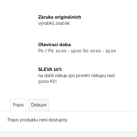
č
u
j
Záruka originálních
e
výrobků značek.
m
e
Otevírací doba
Po / Pá: 10:00 - 19:00 So: 10:00 - 15:00
TRIKO
SKINHEADS
NEVER
DIE
SLEVA 10%
-
na další nákup (po prvním nákupu nad
BLACK
5000 Kč)
450
Kč
Popis
Diskuze
Popis produktu není dostupný
Z