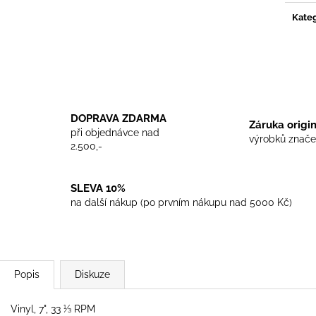
TRIKO COCKNEY REJECT - WHITE
TRIKO SKINHEA
Kateg
450 Kč
450 Kč
DOPRAVA ZDARMA
Záruka origi
při objednávce nad
výrobků znače
2.500,-
SLEVA 10%
na další nákup (po prvním nákupu nad 5000 Kč)
Popis
Diskuze
Vinyl, 7", 33 ⅓ RPM