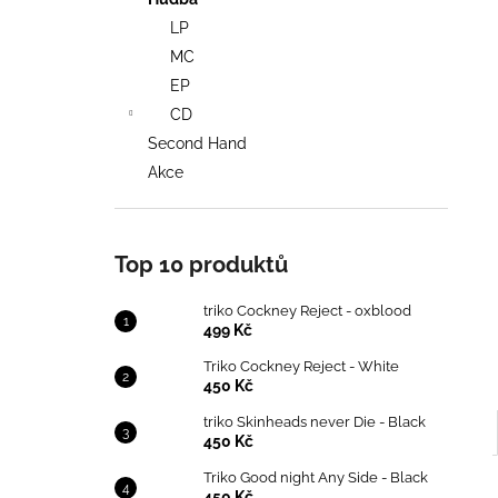
TRIKO COCKNEY REJECT - OXBLOOD
l
LP
499 Kč
MC
EP
CD
Second Hand
Akce
Top 10 produktů
triko Cockney Reject - oxblood
499 Kč
Triko Cockney Reject - White
450 Kč
triko Skinheads never Die - Black
450 Kč
Triko Good night Any Side - Black
450 Kč