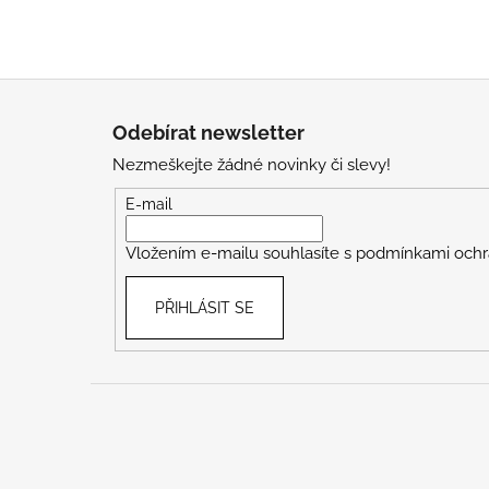
Z
á
Odebírat newsletter
p
Nezmeškejte žádné novinky či slevy!
a
t
E-mail
í
Vložením e-mailu souhlasíte s
podmínkami ochr
PŘIHLÁSIT SE