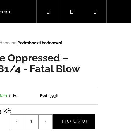
Hledat
Přihlášení
Nákupní
ečení
Doplňky
Hudba
košík
rné
dnoceno
Podrobnosti hodnocení
cení
tu
e Oppressed ‎–
81/4 - Fatal Blow
ček.
adem
(1 ks)
Kód:
3936
9 Kč
Následující
á
DO KOŠÍKU