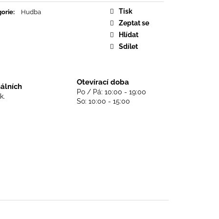
DS NEVER DIE - BLACK
Tisk
orie
:
Hudba
Zeptat se
Hlídat
Sdílet
Otevírací doba
nálních
Po / Pá: 10:00 - 19:00
k.
So: 10:00 - 15:00