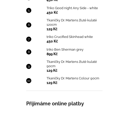
Triko Good night Any Side - white
450 Kč
Tkaničky Dr. Martens žluté kulaté
120cm
129 Kč
triko Crucified Skinhead white
450 Kč
triko Ben Sherman grey
899 Kč
Tkaničky Dr. Martens žluté kulaté
90cm
129 Kč
Tkaničky Dr. Martens Colour 90cm
129 Kč
Přijímáme online platby