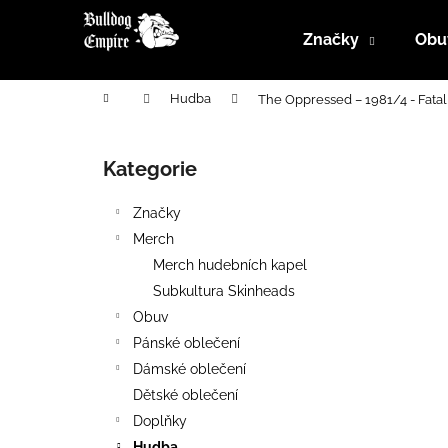
K
Přejít
na
o
Značky
Obu
obsah
Zpět
Zpět
š
do
do
í
Domů
Hudba
The Oppressed ‎– 1981/4 - Fata
k
obchodu
obchodu
P
o
Kategorie
Přeskočit
s
kategorie
t
Značky
r
Merch
a
Merch hudebních kapel
n
Subkultura Skinheads
n
Obuv
í
Pánské oblečení
p
Dámské oblečení
a
Dětské oblečení
n
Doplňky
e
Hudba