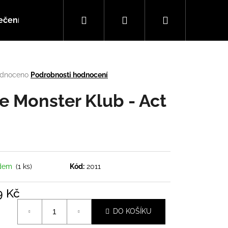
Hledat
Přihlášení
Nákupní
ečení
Doplňky
Hudba
košík
rné
dnoceno
Podrobnosti hodnocení
cení
tu
e Monster Klub - Act
ček.
adem
(1 ks)
Kód:
2011
9 Kč
Následující
á
DO KOŠÍKU