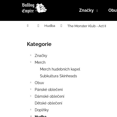
K
Přejít
na
o
Značky
Obu
obsah
Zpět
Zpět
š
do
do
í
Domů
Hudba
The Monster Klub - Act II
k
obchodu
obchodu
P
o
Kategorie
Přeskočit
s
kategorie
t
Značky
r
Merch
a
Merch hudebních kapel
n
Subkultura Skinheads
n
Obuv
í
Pánské oblečení
p
Dámské oblečení
a
Dětské oblečení
n
Doplňky
e
Hudba