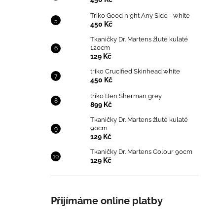
Triko Good night Any Side - white
450 Kč
Tkaničky Dr. Martens žluté kulaté
120cm
129 Kč
triko Crucified Skinhead white
450 Kč
triko Ben Sherman grey
899 Kč
Tkaničky Dr. Martens žluté kulaté
90cm
129 Kč
Tkaničky Dr. Martens Colour 90cm
129 Kč
Přijímáme online platby