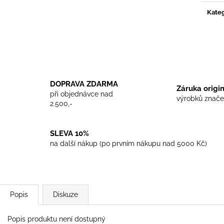
TRIKO COCKNEY REJECT - WHITE
TRIKO SKINHEA
Kateg
450 Kč
450 Kč
DOPRAVA ZDARMA
Záruka origi
při objednávce nad
výrobků znače
2.500,-
SLEVA 10%
na další nákup (po prvním nákupu nad 5000 Kč)
Popis
Diskuze
Popis produktu není dostupný