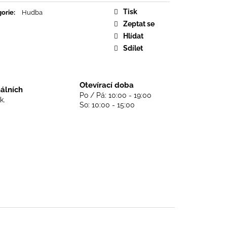
DS NEVER DIE - BLACK
Tisk
orie
:
Hudba
Zeptat se
Hlídat
Sdílet
Otevírací doba
nálních
Po / Pá: 10:00 - 19:00
k.
So: 10:00 - 15:00