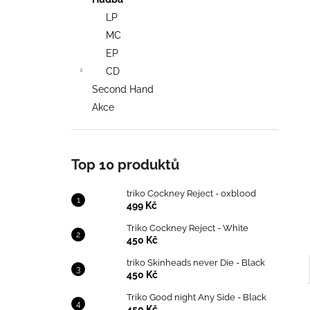
TRIKO COCKNEY REJECT - OXBLOOD
l
LP
499 Kč
MC
EP
CD
Second Hand
Akce
Top 10 produktů
triko Cockney Reject - oxblood
499 Kč
Triko Cockney Reject - White
450 Kč
triko Skinheads never Die - Black
450 Kč
Triko Good night Any Side - Black
450 Kč