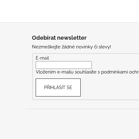
Z
á
Odebírat newsletter
p
Nezmeškejte žádné novinky či slevy!
a
t
E-mail
í
Vložením e-mailu souhlasíte s
podmínkami ochr
PŘIHLÁSIT SE