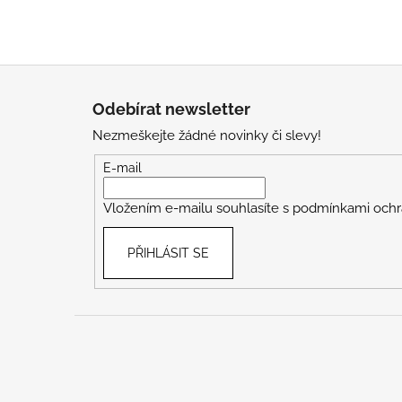
Z
á
Odebírat newsletter
p
Nezmeškejte žádné novinky či slevy!
a
t
E-mail
í
Vložením e-mailu souhlasíte s
podmínkami ochr
PŘIHLÁSIT SE