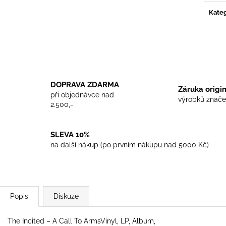
TRIKO COCKNEY REJECT - WHITE
TRIKO SKINHEA
Kateg
450 Kč
450 Kč
DOPRAVA ZDARMA
Záruka origi
při objednávce nad
výrobků znače
2.500,-
SLEVA 10%
na další nákup (po prvním nákupu nad 5000 Kč)
Popis
Diskuze
The Incited ‎– A Call To ArmsVinyl, LP, Album,