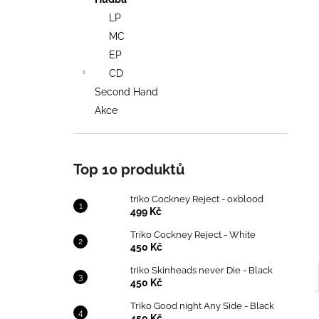
TRIKO COCKNEY REJECT - OXBLOOD
l
LP
499 Kč
MC
EP
CD
Second Hand
Akce
Top 10 produktů
triko Cockney Reject - oxblood
499 Kč
Triko Cockney Reject - White
450 Kč
triko Skinheads never Die - Black
450 Kč
Triko Good night Any Side - Black
450 Kč