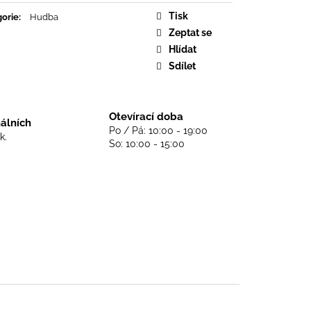
DS NEVER DIE - BLACK
Tisk
orie
:
Hudba
Zeptat se
Hlídat
Sdílet
Otevírací doba
nálních
Po / Pá: 10:00 - 19:00
k.
So: 10:00 - 15:00