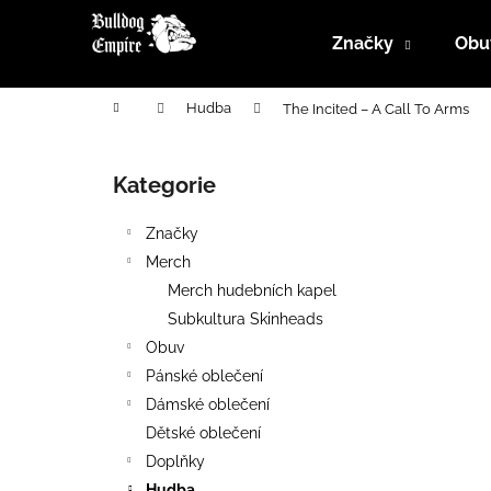
K
Přejít
na
o
Značky
Obu
obsah
Zpět
Zpět
š
do
do
í
Domů
Hudba
The Incited ‎– A Call To Arms
k
obchodu
obchodu
P
o
Kategorie
Přeskočit
s
kategorie
t
Značky
r
Merch
a
Merch hudebních kapel
n
Subkultura Skinheads
n
Obuv
í
Pánské oblečení
p
Dámské oblečení
a
Dětské oblečení
n
Doplňky
e
Hudba