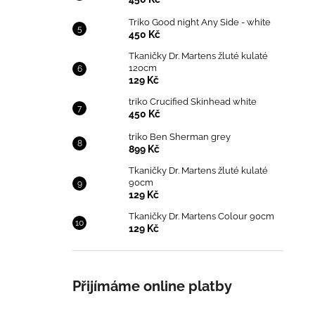
Triko Good night Any Side - white
450 Kč
Tkaničky Dr. Martens žluté kulaté
120cm
129 Kč
triko Crucified Skinhead white
450 Kč
triko Ben Sherman grey
899 Kč
Tkaničky Dr. Martens žluté kulaté
90cm
129 Kč
Tkaničky Dr. Martens Colour 90cm
129 Kč
Přijímáme online platby