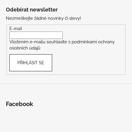
á
Odebírat newsletter
p
Nezmeškejte žádné novinky či slevy!
a
t
E-mail
í
Vložením e-mailu souhlasíte s
podmínkami ochrany
osobních údajů
PŘIHLÁSIT SE
Facebook