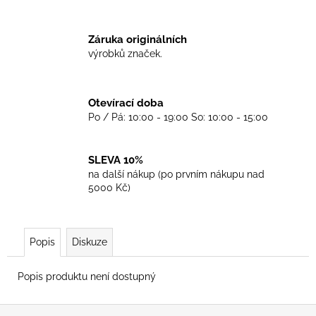
č
u
j
Záruka originálních
e
výrobků značek.
m
e
Otevírací doba
Po / Pá: 10:00 - 19:00 So: 10:00 - 15:00
TKANIČKY
DR.
MARTENS
ŽLUTÉ
SLEVA 10%
KULATÉ
na další nákup (po prvním nákupu nad
90CM
5000 Kč)
129
Kč
Popis
Diskuze
Popis produktu není dostupný
Z