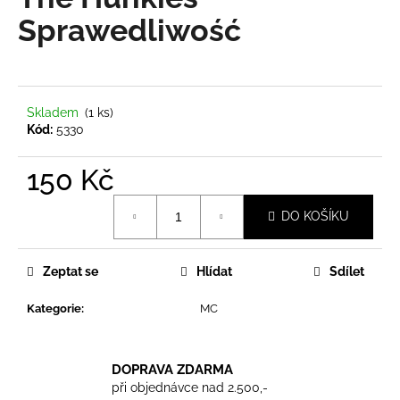
je
a
0,0
Sprawedliwość
z
j
5
í
hvězdiček.
t
?
Skladem
(1 ks)
Kód:
5330
150 Kč
Měrná
HLEDAT
DO KOŠÍKU
cena:
Zeptat se
Hlídat
Sdílet
D
o
Kategorie
:
MC
p
o
r
DOPRAVA ZDARMA
u
při objednávce nad 2.500,-