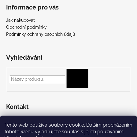
Informace pro vás
Jak nakupovat
Obchodní podmínky
Podmínky ochrany osobních údajů
Vyhledávání
HLEDAT
Kontakt
+420 775 697 782
Tento web používá soubory cookie. Dalším procházením
https://www.facebook.com/Streetpunk.cz
tohoto webu vyjadřujete souhlas s jejich používáním..