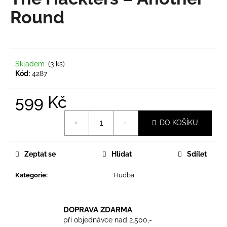
je
a
0,0
Round
z
j
5
í
hvězdiček.
t
?
Skladem
(3 ks)
Kód:
4287
599 Kč
Měrná
HLEDAT
DO KOŠÍKU
cena:
Zeptat se
Hlídat
Sdílet
D
o
Kategorie
:
Hudba
p
o
r
DOPRAVA ZDARMA
u
při objednávce nad 2.500,-