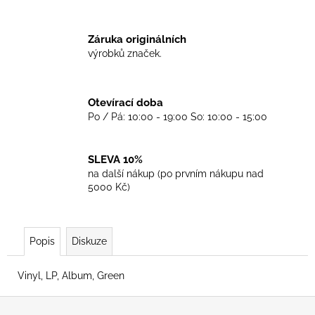
č
u
j
Záruka originálních
e
výrobků značek.
m
e
Otevírací doba
Po / Pá: 10:00 - 19:00 So: 10:00 - 15:00
TRIKO
CRUCIFIED
SKINHEAD
WHITE
SLEVA 10%
na další nákup (po prvním nákupu nad
450
Kč
5000 Kč)
Popis
Diskuze
Vinyl, LP, Album, Green
Z