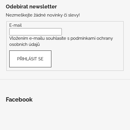
á
Odebírat newsletter
p
Nezmeškejte žádné novinky či slevy!
a
t
E-mail
í
Vložením e-mailu souhlasíte s
podmínkami ochrany
osobních údajů
PŘIHLÁSIT SE
Facebook