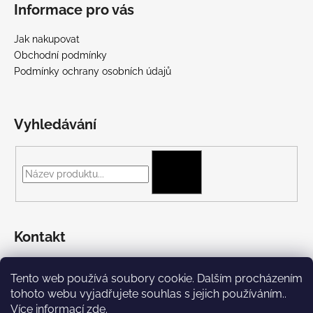
Informace pro vás
Jak nakupovat
Obchodní podmínky
Podmínky ochrany osobních údajů
Vyhledávání
HLEDAT
Kontakt
+420 775 697 782
Tento web používá soubory cookie. Dalším procházením
https://www.facebook.com/Streetpunk.cz
tohoto webu vyjadřujete souhlas s jejich používáním..
Více informací
zde
.