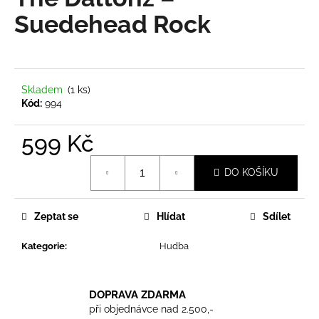
je
a
0,0
Suedehead Rock
z
j
5
í
hvězdiček.
t
?
Skladem
(1 ks)
Kód:
994
599 Kč
Měrná
HLEDAT
DO KOŠÍKU
cena:
Zeptat se
Hlídat
Sdílet
D
o
Kategorie
:
Hudba
p
o
r
DOPRAVA ZDARMA
u
při objednávce nad 2.500,-