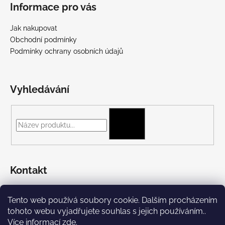
Informace pro vás
Jak nakupovat
Obchodní podmínky
Podmínky ochrany osobních údajů
Vyhledávání
HLEDAT
Kontakt
+420 775 697 782
Tento web používá soubory cookie. Dalším procházením
https://www.facebook.com/Streetpunk.cz
tohoto webu vyjadřujete souhlas s jejich používáním..
Více informací
zde
.