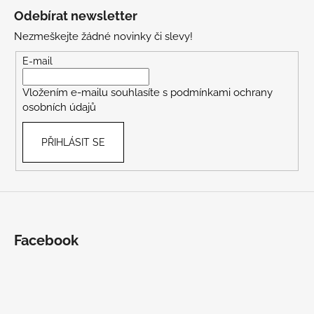
á
Odebírat newsletter
p
Nezmeškejte žádné novinky či slevy!
a
t
E-mail
í
Vložením e-mailu souhlasíte s
podmínkami ochrany
osobních údajů
PŘIHLÁSIT SE
Facebook