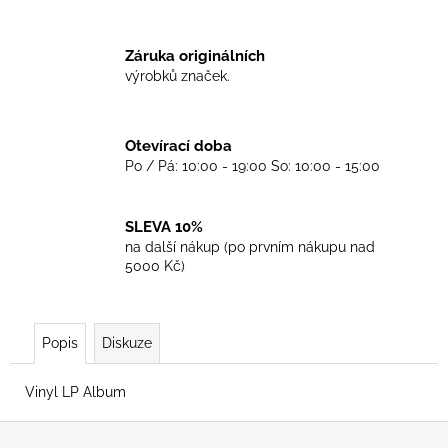
č
u
j
Záruka originálních
e
výrobků značek.
m
e
Otevírací doba
Po / Pá: 10:00 - 19:00 So: 10:00 - 15:00
TKANIČKY
DR.
MARTENS
ŽLUTÉ
SLEVA 10%
KULATÉ
na další nákup (po prvním nákupu nad
90CM
5000 Kč)
129
Kč
Popis
Diskuze
Vinyl LP Album
Z