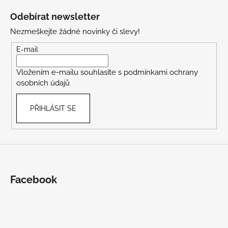
á
Odebírat newsletter
p
Nezmeškejte žádné novinky či slevy!
a
t
E-mail
í
Vložením e-mailu souhlasíte s
podmínkami ochrany
osobních údajů
PŘIHLÁSIT SE
Facebook