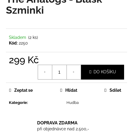
je
a
0,0
Szminki
z
j
5
í
hvězdiček.
t
?
Skladem
(2 ks)
Kód:
2250
299 Kč
Měrná
HLEDAT
DO KOŠÍKU
cena:
Zeptat se
Hlídat
Sdílet
D
o
Kategorie
:
Hudba
p
o
r
DOPRAVA ZDARMA
u
při objednávce nad 2.500,-