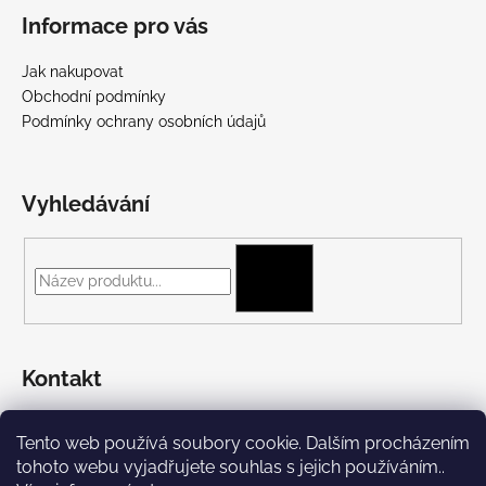
Informace pro vás
Jak nakupovat
Obchodní podmínky
Podmínky ochrany osobních údajů
Vyhledávání
HLEDAT
Kontakt
+420 775 697 782
Tento web používá soubory cookie. Dalším procházením
https://www.facebook.com/Streetpunk.cz
tohoto webu vyjadřujete souhlas s jejich používáním..