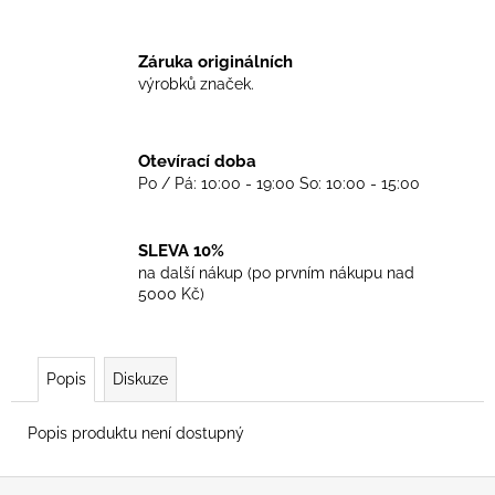
č
u
j
Záruka originálních
e
výrobků značek.
m
e
Otevírací doba
Po / Pá: 10:00 - 19:00 So: 10:00 - 15:00
TRIKO
SKINHEADS
NEVER
DIE
SLEVA 10%
-
na další nákup (po prvním nákupu nad
BLACK
5000 Kč)
450
Kč
Popis
Diskuze
Popis produktu není dostupný
Z