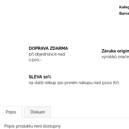
TRIKO COCKNEY REJECT - WHITE
TRIKO SKINHEA
Kateg
450 Kč
450 Kč
Barv
DOPRAVA ZDARMA
Záruka origi
při objednávce nad
výrobků znače
2.500,-
SLEVA 10%
na další nákup (po prvním nákupu nad 5000 Kč)
Popis
Diskuze
Popis produktu není dostupný