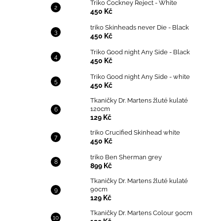
Triko Cockney Reject - White
450 Kč
triko Skinheads never Die - Black
450 Kč
Triko Good night Any Side - Black
450 Kč
Triko Good night Any Side - white
450 Kč
Tkaničky Dr. Martens žluté kulaté
120cm
129 Kč
triko Crucified Skinhead white
450 Kč
triko Ben Sherman grey
899 Kč
Tkaničky Dr. Martens žluté kulaté
90cm
129 Kč
Tkaničky Dr. Martens Colour 90cm