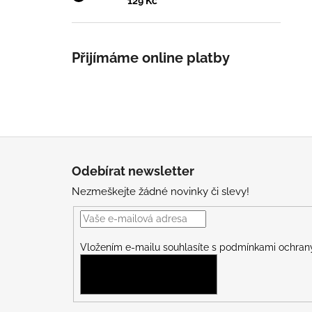
129 Kč
Přijímáme online platby
Z
á
Odebírat newsletter
p
Nezmeškejte žádné novinky či slevy!
a
t
í
Vložením e-mailu souhlasíte s
podmínkami ochrany
PŘIHLÁSIT SE