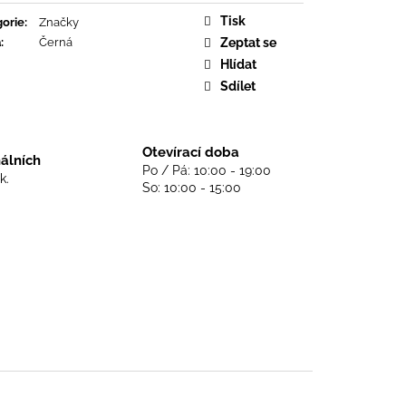
DS NEVER DIE - BLACK
Tisk
orie
:
Značky
a
:
Černá
Zeptat se
Hlídat
Sdílet
Otevírací doba
nálních
Po / Pá: 10:00 - 19:00
k.
So: 10:00 - 15:00