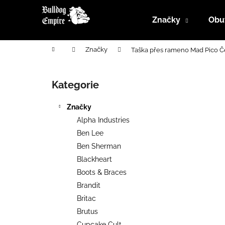
K
Přejít
na
o
Značky
Obu
obsah
Zpět
Zpět
š
do
do
í
Domů
Značky
Taška přes rameno Mad Pico Č
k
obchodu
obchodu
P
o
Kategorie
Přeskočit
s
kategorie
t
Značky
r
Alpha Industries
a
Ben Lee
n
Ben Sherman
n
Blackheart
í
Boots & Braces
p
Brandit
a
Britac
n
Brutus
e
Cupcake Cult