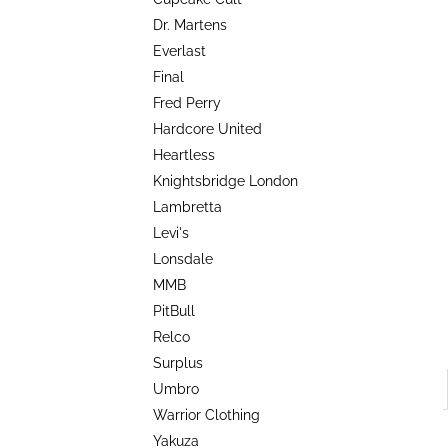
TRIKO COCKNEY REJECT - OXBLOOD
l
Dr. Martens
499 Kč
Everlast
Final
Fred Perry
Hardcore United
Heartless
Knightsbridge London
Lambretta
Levi's
Lonsdale
MMB
PitBull
Relco
Surplus
Umbro
Warrior Clothing
Yakuza