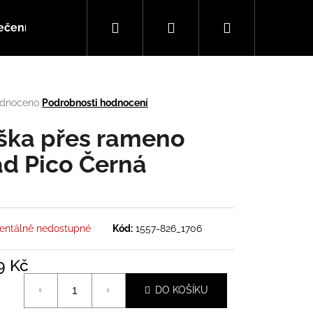
Hledat
Přihlášení
Nákupní
ečení
Doplňky
Hudba
košík
rné
dnoceno
Podrobnosti hodnocení
cení
tu
ška přes rameno
d Pico Černá
ček.
ntálně nedostupné
Kód:
1557-826_1706
9 Kč
Následující
á
DO KOŠÍKU