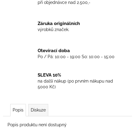
č
při objednávce nad 2.500,-
u
j
e
Záruka originálních
m
výrobků značek.
e
Otevírací doba
TRIKO
GOOD
Po / Pá: 10:00 - 19:00 So: 10:00 - 15:00
NIGHT
ANY
SIDE
SLEVA 10%
-
na další nákup (po prvním nákupu nad
BLACK
5000 Kč)
450
Kč
Popis
Diskuze
Popis produktu není dostupný