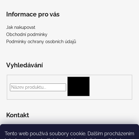
Informace pro vás
Jak nakupovat
Obchodní podmínky
Podmínky ochrany osobních údajů
Vyhledávání
HLEDAT
Kontakt
+420 775 697 782
Tento web používá soubory cookie. Dalším procházením
https://www.facebook.com/Streetpunk.cz