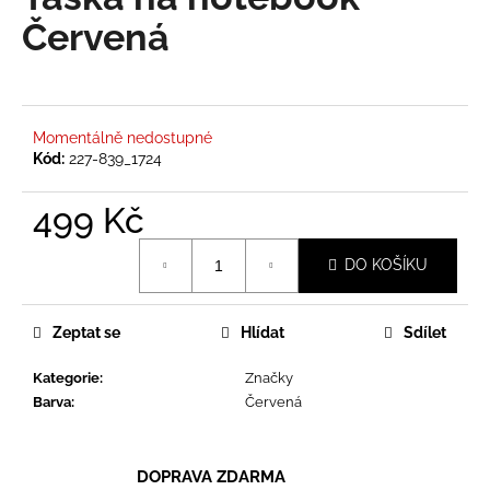
je
a
0,0
Červená
z
j
5
í
hvězdiček.
t
?
Momentálně nedostupné
Kód:
227-839_1724
499 Kč
Měrná
HLEDAT
DO KOŠÍKU
cena:
Zeptat se
Hlídat
Sdílet
D
o
Kategorie
:
Značky
p
Barva
:
Červená
o
r
u
DOPRAVA ZDARMA