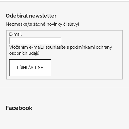
Z
á
Odebírat newsletter
p
Nezmeškejte žádné novinky či slevy!
a
t
E-mail
í
Vložením e-mailu souhlasíte s
podmínkami ochrany
osobních údajů
PŘIHLÁSIT SE
Facebook