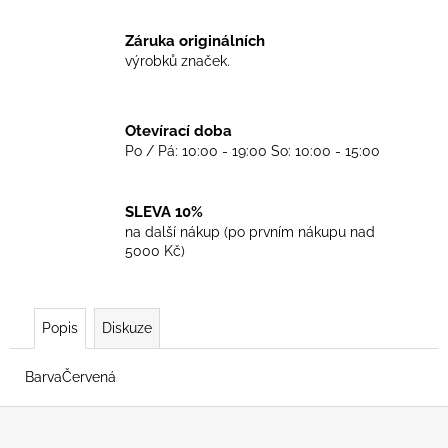
č
u
Záruka originálních
j
výrobků značek.
e
m
e
Otevírací doba
Po / Pá: 10:00 - 19:00 So: 10:00 - 15:00
TKANIČKY
DR.
MARTENS
SLEVA 10%
ŽLUTÉ
na další nákup (po prvním nákupu nad
KULATÉ
5000 Kč)
90CM
129
Kč
Popis
Diskuze
BarvaČervená
Z
á