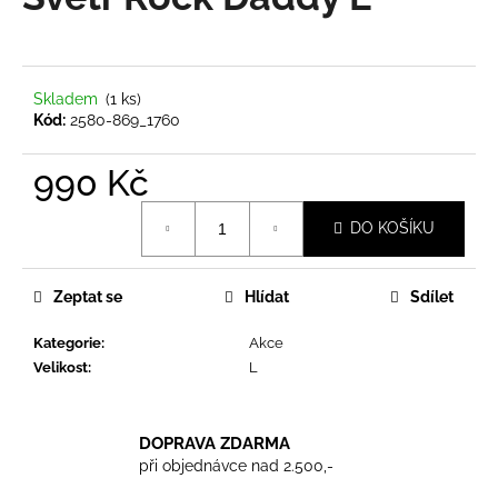
je
a
0,0
z
j
5
í
hvězdiček.
Skladem
(1 ks)
t
Kód:
2580-869_1760
?
990 Kč
Měrná
DO KOŠÍKU
cena:
HLEDAT
Zeptat se
Hlídat
Sdílet
Kategorie
:
Akce
D
Velikost
:
L
o
p
o
DOPRAVA ZDARMA
r
při objednávce nad 2.500,-
u