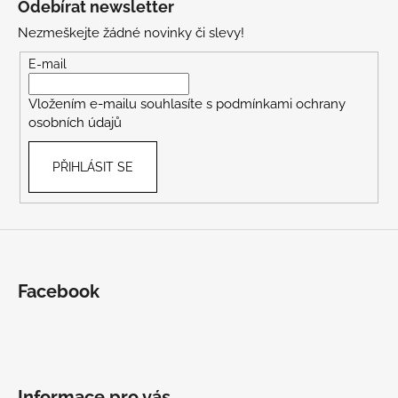
Odebírat newsletter
p
Nezmeškejte žádné novinky či slevy!
a
t
E-mail
í
Vložením e-mailu souhlasíte s
podmínkami ochrany
osobních údajů
PŘIHLÁSIT SE
Facebook
Informace pro vás